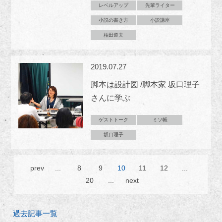
レベルアップ
先輩ライター
小説の書き方
小説講座
柏田道夫
2019.07.27
脚本は設計図 /脚本家 坂口理子
さんに学ぶ
ゲストトーク
ミソ帳
坂口理子
prev
...
8
9
10
11
12
...
20
...
next
過去記事一覧