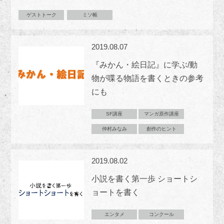
ゲストトーク
ミソ帳
2019.08.07
『みかん・絵日記』に学ぶ/動
物が喋る物語を書くときの参考
にも
SF講座
マンガ原作講座
仲村みなみ
創作のヒント
2019.08.02
小説を書く第一歩 ショートシ
ョートを書く
エンタメ
コンクール