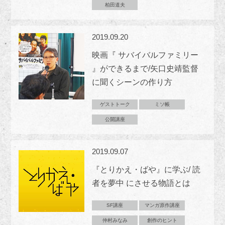
柏田道夫
2019.09.20
映画『 サバイバルファミリー
』ができるまで/矢口史靖監督
に聞くシーンの作り方
ゲストトーク
ミソ帳
公開講座
2019.09.07
『とりかえ・ばや』に学ぶ/ 読
者を夢中 にさせる物語とは
SF講座
マンガ原作講座
仲村みなみ
創作のヒント