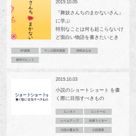
2019.10.05
『舞妓さんちのまかないさん』
に学ぶ
特別なことは何も起こらないけ
ど面白い物語を書きたいとき
SF講座
マンガ原作講座
仲村みなみ
創作のヒント
2019.10.03
小説のショートショート を書
く際に目指すべきもの
エンタメ
コンクール
レベルアップ
先輩ライター
小説の書き方
小説講座