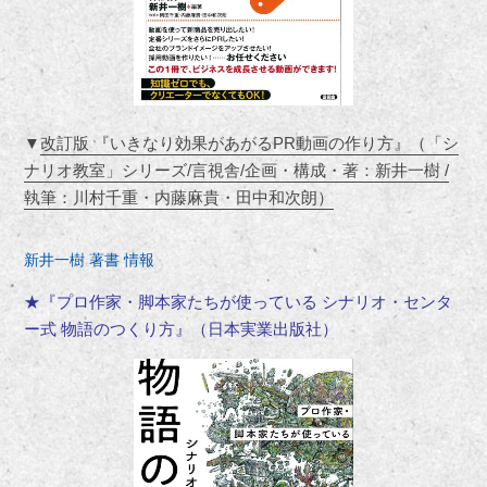
▼
改訂版 『いきなり効果があがるPR動画の作り方』（「シ
ナリオ教室」シリーズ/言視舎/企画・構成・著：新井一樹 /
執筆：川村千重・内藤麻貴・田中和次朗）
新井一樹 著書 情報
★『プロ作家・脚本家たちが使っている シナリオ・センタ
ー式 物語のつくり方』（日本実業出版社）