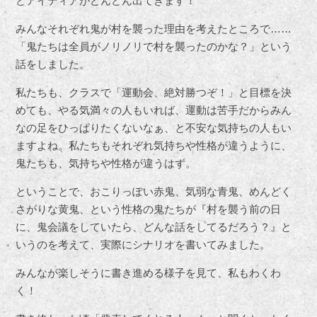
どアイディアがどんどん出てきます！
みんなそれぞれ鬼が村を襲った理由を考えたところで……
「鬼たちは全員がノリノリで村を襲ったのかな？」という
話をしました。
私たちも、クラスで「運動会、絶対勝つぞ！」と目標を決
めても、やる気満々の人もいれば、運動は苦手だからみん
なの足をひっぱりたくないなぁ、と不安な気持ちの人もい
ますよね。私たちもそれぞれ気持ちや性格が違うように、
鬼たちも、気持ちや性格が違うはず。
ということで、おこりっぽい赤鬼、気弱な青鬼、めんどく
さがりな黄鬼、という性格の鬼たちが『村を襲う前の日
に、鬼会議をしていたら、どんな話をしてるだろう？』と
いうのを考えて、実際にシナリオを書いてみました。
みんなが楽しそうに書き進める様子を見て、私もわくわ
く！