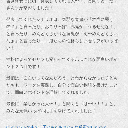
書き終わった頃「発表してくれる人〜！」と聞くと、たく
さん手が挙がりました！
発表してくれたシナリオは、気弱な青鬼が「本当に襲う
の？」と言ったり、おこりっぽい赤鬼が「うるせえな！」
と言ったり、めんどくさがりな黄鬼が「え〜めんどくさい
なぁ」と言ったり……鬼たちの性格らしいセリフがいっぱ
い！
性格によってセリフも変わってくる……これが面白いポイ
ント２つ目です！
最初は「面白いってなんだろう」とわからなかった子ども
たちも、ワークを実践し、自分で面白い物語を書けたこと
で、面白いポイントを理解してくれました。
最後に「楽しかった人〜！」と聞くと「は〜い！！」と、
みんな元気いっぱいに手を挙げてくれました！
Q イベントの中で、子どもたちはどんな反応でしたか？