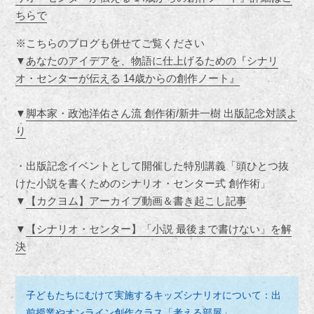
ちらで
※こちらのブログも併せてご覧ください
▼
あなたのアイデアを、物語に仕上げるための『シナリ
オ・センターが伝える 14歳からの創作ノート』
▼
脚本家・政池洋佑さん流 創作術/新井一樹 出版記念対談よ
り
・出版記念イベントとして開催した特別講義「頭ひとつ抜
けた小説を書くためのシナリオ・センター式 創作術」
▼
【カクヨム】アーカイブ動画＆書き起こし記事
▼
【シナリオ・センター】「小説 最後まで書けない」を解
決
子どもたちにむけて実施するキッズシナリオについて：出
前授業やオンライン創作クラス「考える部屋」