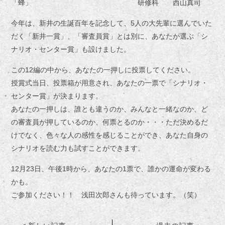
「蜂」 研修科 西山真司
今年は、新井の生誕百年を記念して、5人の大先輩に選んでいた
だく「新井一賞」、「審査員賞」とは別に、あなたが選ぶ「シ
ナリオ・センター賞」も設けました。
この12編の中から、あなたの一押しに投票してください。
授賞式当日、投票箱が用意され、あなたの一票で「シナリオ・
センター賞」が決まります。
あなたの一押しは、誰とも違うのか、みんなと一緒なのか、ど
の審査員が押しているのか、何票とるのか・・・ただ決めるだ
けでなく、色々な人の感性を感じることができ、あなた自身の
シナリオを読む力も試すことができます。
12月23日、午後1時から、あなたの1票で、誰かの運命が変わる
かも。
ご参加ください！！ 浅田次郎さんも待っています。（笑）