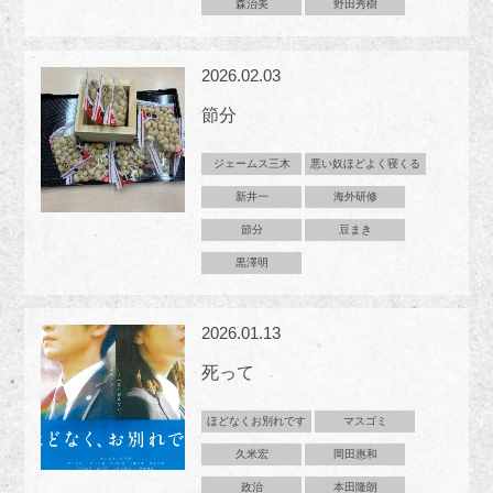
森治美
野田秀樹
2026.02.03
節分
ジェームス三木
悪い奴ほどよく寝くる
新井一
海外研修
節分
豆まき
黒澤明
2026.01.13
死って
ほどなくお別れです
マスゴミ
久米宏
岡田惠和
政治
本田隆朗