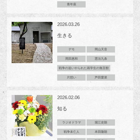
青年座
2026.03.26
生きる
デモ
岡山天音
岡田惠和
憲法九条
戦争の追いやられた画学生の無言館
片想い
芦田愛菜
2026.02.06
知る
ラジオドラマ
堀江史朗
戦争未亡人
本田隆朗