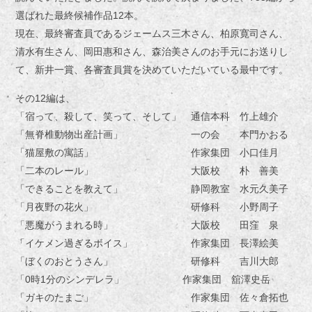
選ばれた最終候補作品12本。
現在、最終審査員であるジェームス三木さん、柏原寛司さん、
清水有生さん、岡田惠和さん、森治美さんのお手元にお送りし
て、新井一賞、各審査員賞を決めていただいている最中です。
その12編は、
「宿って、殺して、笑って、そして」 通信本科 竹上雄介
「無脊椎動物出産計画」 一の会 本門かおる
「猫屋敷の寓話」 作家集団 小口佳月
「二本のレール」 大阪校 朴 善美
「できることを教えて」 静岡教室 水元久美子
「月夜野の花火」 研修科 小野周子
「悪魔がうまれる時」 大阪校 田窪 泉
「イケメン過ぎるボイス」 作家集団 長澤絵美
「ぼくのおとうさん」 研修科 吉川大郎
「0時1分のシンデレラ」 作家集団 舘澤史岳
「ガキのたまご」 作家集団 佐々倉拓也