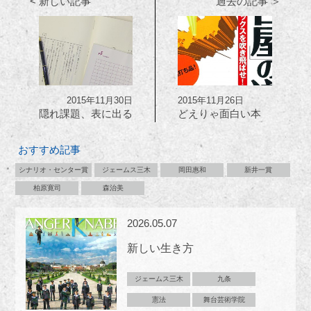
< 新しい記事
過去の記事 ＞
2015年11月30日
2015年11月26日
隠れ課題、表に出る
どえりゃ面白い本
おすすめ記事
シナリオ・センター賞
ジェームス三木
岡田惠和
新井一賞
柏原寛司
森治美
2026.05.07
新しい生き方
ジェームス三木
九条
憲法
舞台芸術学院