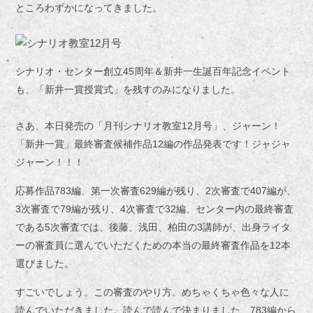
ところわずかになってきました。
シナリオ・センター創立45周年＆新井一生誕百年記念イベント
も、「新井一賞授賞式」を残すのみになりました。
さあ、本日発売の「月刊シナリオ教室12月号」、ジャーン！
「新井一賞」最終審査候補作品12編の作品発表です！ジャジャ
ジャーン！！！
応募作品783編、第一次審査629編が残り、2次審査で407編が、
3次審査で79編が残り、4次審査で32編、センター内の最終審査
である5次審査では、後藤、浅田、柏田の3講師が、出身ライタ
ーの審査員に選んでいただくための本当の最終審査作品を12本
選びました。
すごいでしょう。この審査のやり方。めちゃくちゃ色々な人に
読んでいただきました。読んで読んで決まりました、783編から