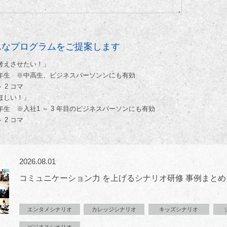
んなプログラムをご提案します
考えさせたい！」
4 年生 ※中高生、ビジネスパーソンンにも有効
 2 コマ
ほしい！」
 年生 ※入社1 ～ 3 年目のビジネスパーソンにも有効
 2 コマ
2026.08.01
コミュニケーション力 を上げるシナリオ研修 事例まとめ
エンタメシナリオ
カレッジシナリオ
キッズシナリオ
ビジネスシナリオ