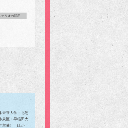
シナリオの活用
本未来大学・北翔
市泉区・早稲田大
グ主催） ほか