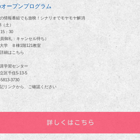
のオープンプログラム
の情報番組でも放映！シナリオでモヤモヤ解消
/28（土）
15：30
満員御礼：キャンセル待ち）
大学 Ｂ棟1階121教室
詳細はこちら
涯学習センター
区千住5-13-5
5813-3730
記リンクから、ご確認ください