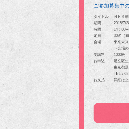
ご参加募集中
タイトル
ＮＨＫ朝
期間
2018/7
時間
14：00～
定員
30名（
会場
東京未来
＞会場の
受講料
1000円
お申込
足立区生
東京都足立
TEL：03-
お支払
詳細は上