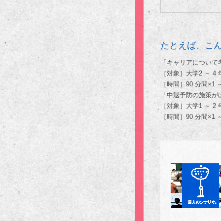
たとえば、こ
「キャリアについて
［対象］大学2 ～ 
［時間］90 分間×1 ～
「中退予防の施策が
［対象］大学1 ～ 2
［時間］90 分間×1 ～