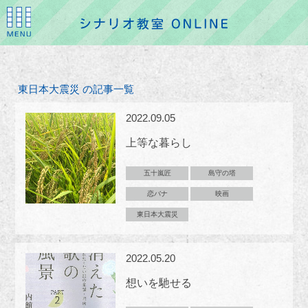
東日本大震災 の記事一覧
2022.09.05
上等な暮らし
五十嵐匠
島守の塔
恋バナ
映画
東日本大震災
2022.05.20
想いを馳せる