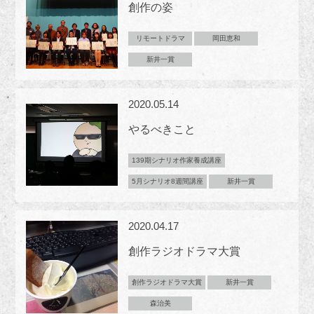
創作の姿
リモートドラマ
岡田恵和
新井一賞
2020.05.14
やるべきこと
139期シナリオ作家養成講座
5月シナリオ8週間講座
新井一賞
2020.04.17
創作ラジオドラマ大賞
創作ラジオドラマ大賞
新井一賞
森治美