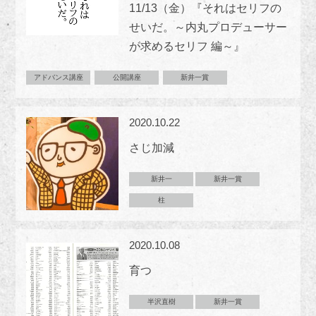
11/13（金）『それはセリフの
せいだ。～内丸プロデューサー
が求めるセリフ 編～』
アドバンス講座
公開講座
新井一賞
2020.10.22
さじ加減
新井一
新井一賞
柱
2020.10.08
育つ
半沢直樹
新井一賞