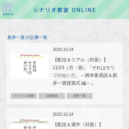
新井一賞 の記事一覧
2020.10.24
【配信＆リアル（対面）】
11/23（月・祝）『それはセリ
フのせいだ。～脚本家鼎談＆新
井一賞授賞式 編～』
アドバンス講座
公開講座
新井一賞
2020.10.24
【配信＆通学（対面）】