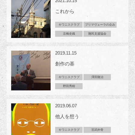
2021.10.15
これから
キワニスクラブ
プリマヴェーラの企み
京橋史織
難民支援協会
2019.11.15
創作の基
キワニスクラブ
澤田隆治
野田秀樹
2019.06.07
他人を想う
キワニスクラブ
宮武外骨