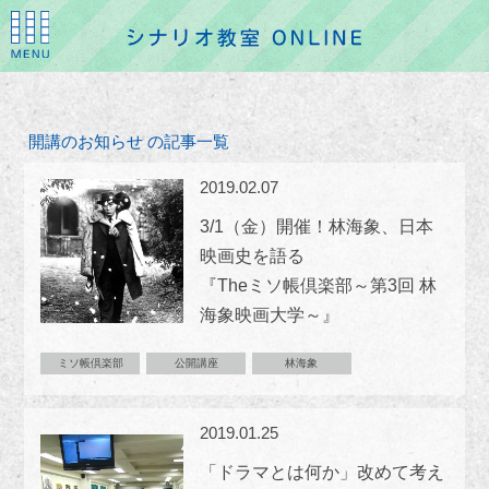
開講のお知らせ の記事一覧
2019.02.07
3/1（金）開催！林海象、日本
映画史を語る
『Theミソ帳倶楽部～第3回 林
海象映画大学～』
ミソ帳倶楽部
公開講座
林海象
2019.01.25
「ドラマとは何か」改めて考え