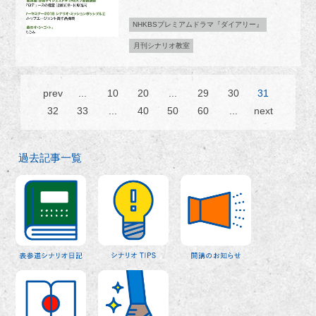
NHKBSプレミアムドラマ『ダイアリー』
月刊シナリオ教室
prev
...
10
20
...
29
30
31
32
33
...
40
50
60
...
next
過去記事一覧