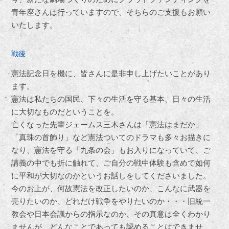
青年座さんは行っていますので、そちらのご支援もお願い
いたします。
戦後
憲法記念日を機に、皆さんに是非申し上げたいことがあり
ます。
憲法は私たちの国民、下々の生活を守る基本、日々の生活
に大切なものだということを。
亡くなった先輩ジェームス三木さんは「憲法はまだか」
「真珠の首飾り」など憲法ついてのドラマも多々お描きに
なり、憲法を守る「九条の会」もお入りになっていて、ご
講義の中でも折に触れて、ご自分の戦中体験も含めて如何
に平和が大切なのかというお話しをしてくださいました。
今のお上が、何故憲法を改正したいのか、こんなに武器を
売りたいのか、どれだけ戦争をやりたいのか・・・旧統一
教会や日本会議からの指示なのか、その真意は全くわかり
ませんが、どんなことであっても認めることはできませ