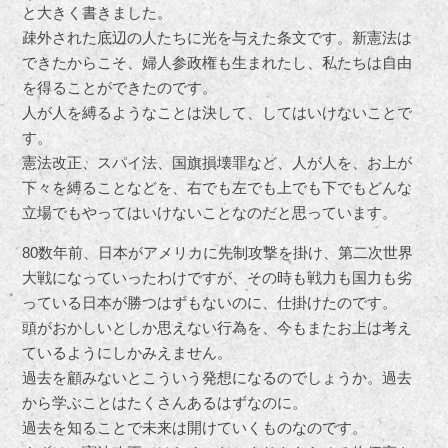
と大きく書きました。
疎外された底辺の人たちに光を与えた条文です。新憲法は
できたからこそ、婦人参政権も生まれたし、私たちは自由
を得ることができたのです。
人が人を縛るようなことは決して、してはいけないことで
す。
憲法改正、スパイ法、国旗損壊罪など、人が人を、お上が
下々を縛ることなどを、右でも左でも上でも下でもどんな
立場でもやってはいけないことなのだと思っています。
80数年前、日本がアメリカに先制攻撃を掛け、第二次世界
大戦になっていったわけですが、その時も戦力も国力も劣
っている日本が勝つはずもないのに、仕掛けたのです。
頭がおかしいとしか思えない行為を、今もまたお上は考え
ているようにしかみえません。
過去を顧みないとこういう発想になるのでしょうか。過去
から学ぶことはたくさんあるはずなのに。
過去を知ることで未来は開けていくものなのです。