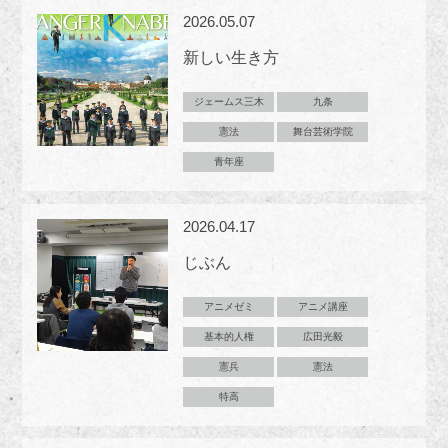
2026.05.07
新しい生き方
ジェームス三木
九条
憲法
舞台芸術学院
青年座
2026.04.17
じぶん
アニメゼミ
アニメ講座
基本的人権
広田光毅
憲兵
憲法
特高