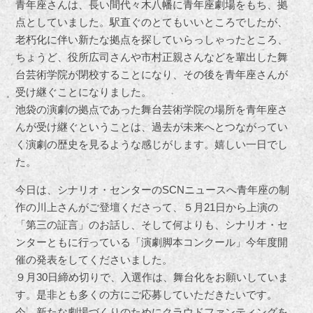
青年座さんは、長い間代々木八幡に青年座劇場をもち、拠
点としていました。駅直ぐのとてもいいところでしたが、
老朽化に伴い新たな拠点を探していらっしゃったところ、
ちょうど、役所広司さんや市村正親さんなどを輩出した舞
台芸術学院が閉校することになり、その後を青年座さんが
受け継ぐことになりました。
池袋の演劇の拠点であった舞台芸術学院の場所を青年座さ
んが受け継ぐということは、過去が未来へとつながってい
く演劇の歴史を見るような感じがします。嬉しい一日でし
た。
今日は、シナリオ・センターのSCNニュースへ青年座の制
作の川上さんがご登壇くださって、５月21日から上演の
「第三の証言」のお話し、そして何よりも、シナリオ・セ
ンターともに行っている「演劇脚本コンクール」今年度開
催の発表をしてくださいました。
９月30日締め切りで、入選作は、舞台化をお願いしていま
す。是非とも多くの方にご応募していただきたいです。
今、新たな劇場づくりのためにクラウドファンティングを