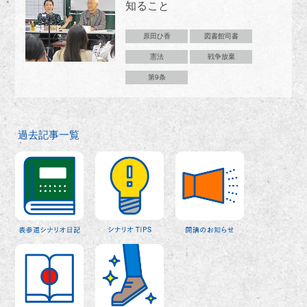
知ること
原田ひ香
図書館司書
憲法
戦争放棄
第9条
過去記事一覧