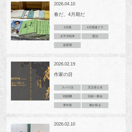
2026.04.10
春だ、4月期だ
4月期
4月期連ドラ
太平洋戦争
憲法
改変期
2026.02.19
作家の目
スパイ法
児玉誉士夫
戦闘機
旧統一教会
青年座
鵺が疾る
2026.02.10