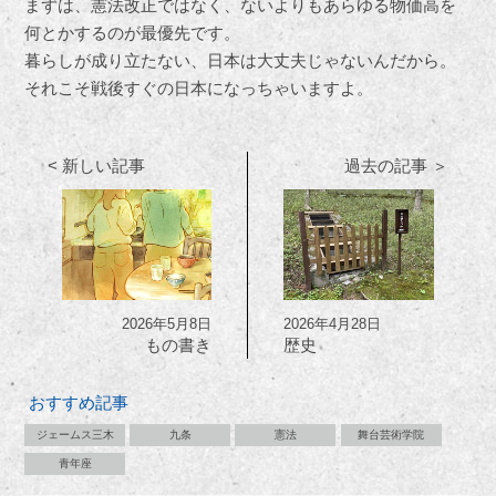
まずは、憲法改正ではなく、ないよりもあらゆる物価高を
何とかするのが最優先です。
暮らしが成り立たない、日本は大丈夫じゃないんだから。
それこそ戦後すぐの日本になっちゃいますよ。
< 新しい記事
過去の記事 ＞
2026年5月8日
2026年4月28日
もの書き
歴史
おすすめ記事
ジェームス三木
九条
憲法
舞台芸術学院
青年座