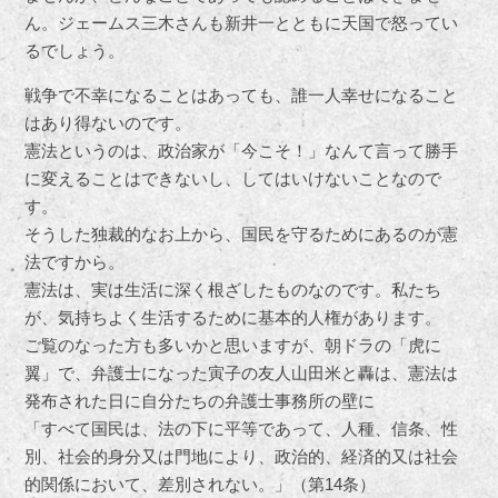
ん。ジェームス三木さんも新井一とともに天国で怒ってい
るでしょう。
戦争で不幸になることはあっても、誰一人幸せになること
はあり得ないのです。
憲法というのは、政治家が「今こそ！」なんて言って勝手
に変えることはできないし、してはいけないことなので
す。
そうした独裁的なお上から、国民を守るためにあるのが憲
法ですから。
憲法は、実は生活に深く根ざしたものなのです。私たち
が、気持ちよく生活するために基本的人権があります。
ご覧のなった方も多いかと思いますが、朝ドラの「虎に
翼」で、弁護士になった寅子の友人山田米と轟は、憲法は
発布された日に自分たちの弁護士事務所の壁に
「すべて国民は、法の下に平等であって、人種、信条、性
別、社会的身分又は門地により、政治的、経済的又は社会
的関係において、差別されない。」（第14条）