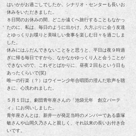
はいかがお過ごしでしたか。シナリオ・センターも長いお
休みをいただきました。
８日間のお休みの間、どこか遠くへ旅行することもなかっ
たのに、私は、毎日のように出かけ、久方ぶりに会う友達
とゆっくりお喋りと美味しい食事を楽しむ日々を過ごしま
した。
休みにはふだんできないことをと思うと、平日は夜９時過
ぎに帰る毎日ですから、なかなかゆっくり人と会うことが
できないので、これぞとばかりに、昼夜２回もという日も
あったくらいで(笑)
唯一の行楽（？）はウイーン少年合唱団の澄んだ歌声を聴
きに、心洗われました。
５月１日は、劇団青年座さんの「池袋元年 創立パーテ
ィ」にお伺いしました。
青年座さんとは、新井一が発足当時のメンバーである森塚
敏さんや山岡久乃さんと親しく、それ以来の長いお付き合
いです。