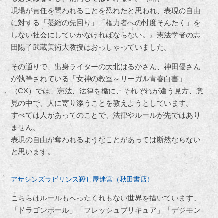
現場が責任を問われることを恐れたと思われ、表現の自由
に対する「萎縮の先回り」「権力者への忖度そんたく」を
しない社会にしていかなければならない。』憲法学者の志
田陽子武蔵美術大教授はおっしゃっていました。
その通りで、出身ライターの大北はるかさん、神田優さん
が執筆されている「女神の教室～リーガル青春白書」
（CX）では、憲法、法律を楯に、それぞれが違う見方、意
見の中で、人に寄り添うことを教えようとしています。
すべては人があってのことで、法律やルールが先ではあり
ません。
表現の自由が奪われるようなことがあっては断然ならない
と思います。
アサシンズラビリンス殺し屋迷宮（秋田書店）
こちらはルールもへったくれもない世界を描いています。
「ドラゴンボール」「フレッシュプリキュア」「デジモン