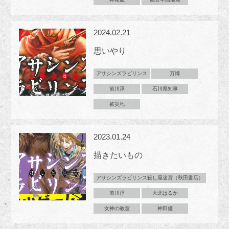
2024.02.21
思いやり
アサシンズラビリンス
万博
前川淳
石川県知事
被災地
2023.01.24
描きたいもの
アサシンズラビリンス殺し屋迷宮（秋田書店）
前川淳
大北はるか
女神の教室
神田優