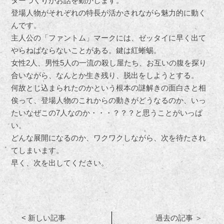
ターづくりがお話を動かします。
登場人物がそれぞれの特長が活かされながら魅力的に動く
んです。
主人公の「ファントム」マークには、ゼッタイに早く出て
やらねばならないことがある。鍵は紅蜥蜴。
女性2人、男性5人の一流の殺し屋たち、お互いの腹を探り
合いながら、なんとか生き残り、脱出をしようとする。
何故とじ込まられたのかという根本の謎解きの面白さと相
俟って、登場人物のこれからの動きがどうなるのか、いっ
たいなぜこの7人なのか・・・？？？と思うことがいっぱ
い。
どんな展開になるのか、ワクワクしながら、次を待たされ
てしまいます。
早く、次を出してください。
< 新しい記事
過去の記事 ＞