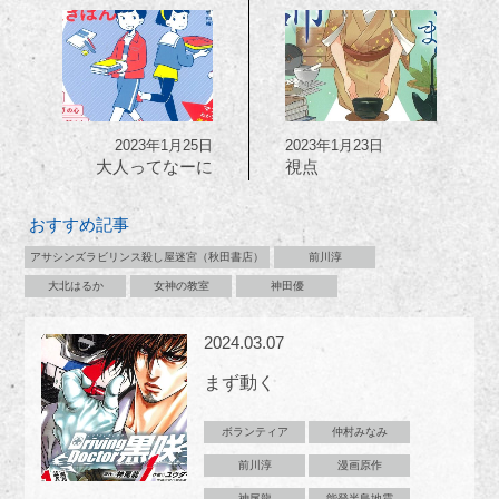
2023年1月25日
2023年1月23日
大人ってなーに
視点
おすすめ記事
アサシンズラビリンス殺し屋迷宮（秋田書店）
前川淳
大北はるか
女神の教室
神田優
2024.03.07
まず動く
ボランティア
仲村みなみ
前川淳
漫画原作
神尾龍
能登半島地震