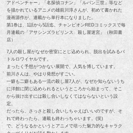
アドベンチャー」「名探偵コナン」「ルパン三世」等など
を描かれているアニメの雄前川淳さんが、初めて書かれた
漫画源作が、連載から単行本になりました。
第1巻は、1話から5話迄。チャンピオンREDコミックスで毎
月連載の「アサシンズラビリンス 殺し屋迷宮」（秋田書
店）
7人の殺し屋がなぜか密室にとじ込められ、脱出を試みるバ
トルロワイヤルです。
まったく予想がつかない展開で、人気を博しています。
前川さんは、やはり発想がすごい。
一癖も二癖もある一流の殺し屋7人が、なぜか知らないうち
に洋館に閉じ込められるというところから始まって、そこ
から抜け出すには殺し合いしなくてはならないという設
定。
だったら、さっさと殺し合いしちゃえばいいのですが、そ
れで終わったら、連載も終わっちゃいます。(笑)
で、どうなるかというとアニメで培った魅力的なキャラク