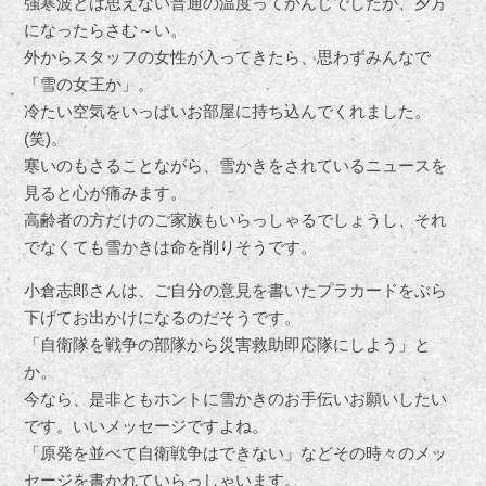
強寒波とは思えない普通の温度ってかんじでしたが、夕方
になったらさむ～い。
外からスタッフの女性が入ってきたら、思わずみんなで
「雪の女王か」。
冷たい空気をいっぱいお部屋に持ち込んでくれました。
(笑)。
寒いのもさることながら、雪かきをされているニュースを
見ると心が痛みます。
高齢者の方だけのご家族もいらっしゃるでしょうし、それ
でなくても雪かきは命を削りそうです。
小倉志郎さんは、ご自分の意見を書いたプラカードをぶら
下げてお出かけになるのだそうです。
「自衛隊を戦争の部隊から災害救助即応隊にしよう」と
か。
今なら、是非ともホントに雪かきのお手伝いお願いしたい
です。いいメッセージですよね。
「原発を並べて自衛戦争はできない」などその時々のメッ
セージを書かれていらっしゃいます。