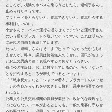
ところが、横浜の市バスを乗ろうとしたら、運転手さんに
止められたそうです。
プラカードをとらないと、乗車できないと。乗車拒否する
権利はないのに。
小倉さんは、バスの運行を遅らせてはまずいと運転手さん
のいう通りプラカードを脱いだそうですが、これは明らか
に表現の自由を束縛しています。
たぶん、運転手さんはそこまで思っていなかったかもしれ
ませんが、昨今、議員は傍若無人のくせに、国民がちょっ
とお上の思惑と違う表現をすると何かとうるさい。
特に公の施設は、お上に忖度しているのか、ありえないこ
とを拒否するところが増えているといいます。
『「戦争反対」などＴシャツや着衣、プラカードのメッセ
ージの内容からそれをやめさせる権利、乗車を拒否する権
利はない。
公務員や公共交通機関の職員が業務中に政治的な表現をし
てはならないルールがあるとしても、一般の乗客に守らせ
る必要はないし、混同してはいけない。（略）