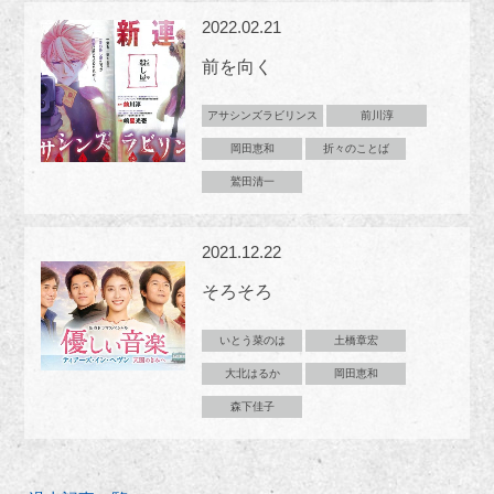
2022.02.21
前を向く
アサシンズラビリンス
前川淳
岡田恵和
折々のことば
鷲田清一
2021.12.22
そろそろ
いとう菜のは
土橋章宏
大北はるか
岡田恵和
森下佳子