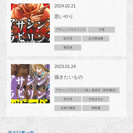
2024.02.21
思いやり
アサシンズラビリンス
万博
前川淳
石川県知事
被災地
2023.01.24
描きたいもの
アサシンズラビリンス殺し屋迷宮（秋田書店）
前川淳
大北はるか
女神の教室
神田優
過去記事一覧