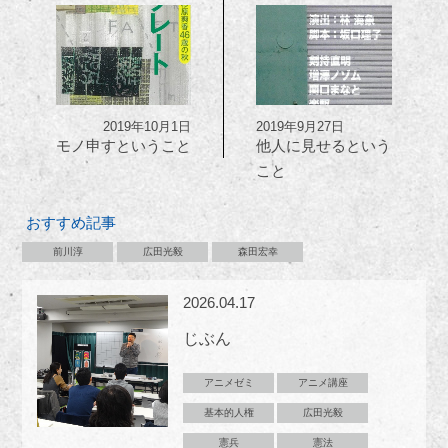
2019年10月1日
2019年9月27日
モノ申すということ
他人に見せるという
こと
おすすめ記事
前川淳
広田光毅
森田宏幸
2026.04.17
じぶん
アニメゼミ
アニメ講座
基本的人権
広田光毅
憲兵
憲法