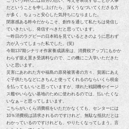
こういう時代には自分の想い、考えを表現することが大事
だということを申し上げたら、深くうなづいてくださる方
が多く、ちょっと安心した気持ちになりました。
閉塞感ある昨今だからこそ、創作を通して私たちは発信し
ていきたいし、発信すべきだと思っています。
一昨日のラグビーの日本戦を見ているときのように思わず
力が入ってしまった私でした。(笑)
今期137期シナリオ作家養成講座は、消費税アップにもかか
わらず据え置き受講料なので、この機にご入学いただきた
いと思います。
災害にあわれた方や福島の原発被害者の方々、貧困にあえ
ぐ子供たちなどにきちんと使ってくれるのならいくら税金
を払ってもいいと思っていますが、壊れた戦闘機やイージ
ス艦やいらない基地のために使われるのでは、払いたくな
いなぁ～と思ってしまいます。
こちらがいくら消費税をいただかなくても、センターには
10％消費税は請求されるのですけれど、無駄な抵抗だとは
わかっているのですけれども、やりたくなってしまう。言