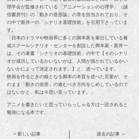
理学会が監修されている「アニメーションの心理学」（誠
信書房刊）の「動きの造形論」の章を担当されており、そ
の中で新井一の「シナリオ基礎技術」を引用下さっていま
す。
「日本のドラマや映画界に多くの脚本家を輩出している養
成スクールシナリオ・センターを創設した脚本家・新井一
は、その著書「シナリオの基礎技術」の中で【そのシナリ
オが成功しているかいないかは、人間が描かれているかい
ないかによって決定されます。】と、述べています。
映画を作るときの核となる脚本の本質を述べた言葉が、そ
のまま「動きの造形」の進むべき方向をしめしているので
はないかと、私は今思い至っています。」
アニメを書きたいと思っていらっしゃる方は一読されると
勉強になる本です。
< 新しい記事
過去の記事 ＞