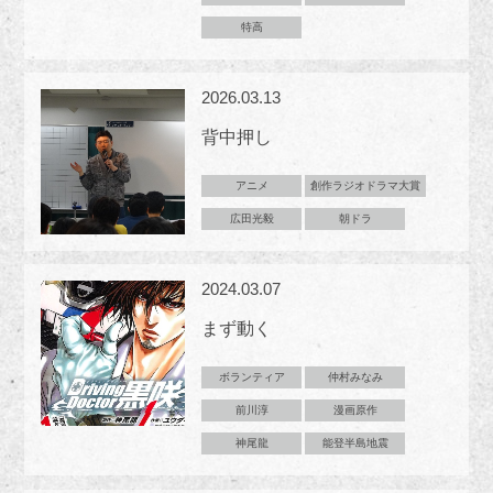
特高
2026.03.13
背中押し
アニメ
創作ラジオドラマ大賞
広田光毅
朝ドラ
2024.03.07
まず動く
ボランティア
仲村みなみ
前川淳
漫画原作
神尾龍
能登半島地震