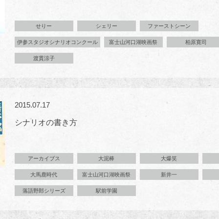
せりー
シェリー
ファーストシーン
伊参スタジオシナリオコンクール
富士山河口湖映画祭
柏原寛司
渡貫涼子
2015.07.17
シナリオの書き方
アーカイブス
大泥棒
大爆笑
大馬鹿時代
富士山河口湖映画祭
新井一
落語野郎シリーズ
駅前学園