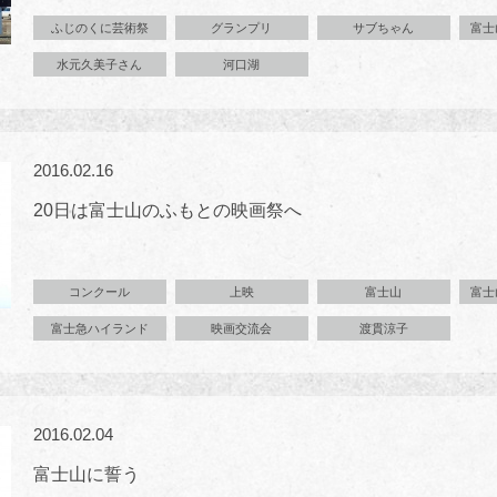
ふじのくに芸術祭
グランプリ
サブちゃん
富士
水元久美子さん
河口湖
2016.02.16
20日は富士山のふもとの映画祭へ
コンクール
上映
富士山
富士
富士急ハイランド
映画交流会
渡貫涼子
2016.02.04
富士山に誓う