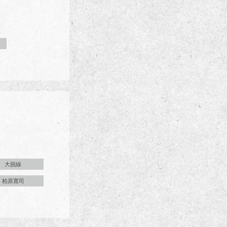
大脱線
柏原寛司