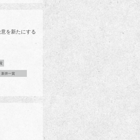
決意を新たにする
賞
新井一賞