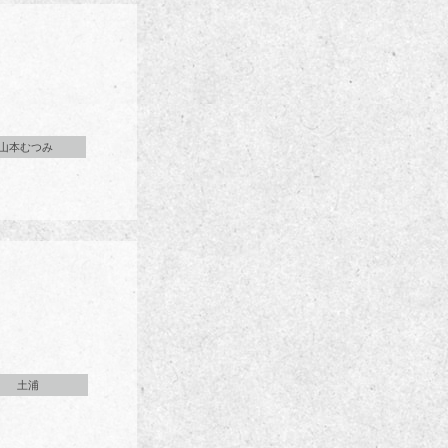
山本むつみ
土浦