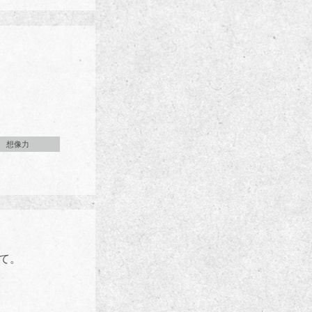
想像力
て。