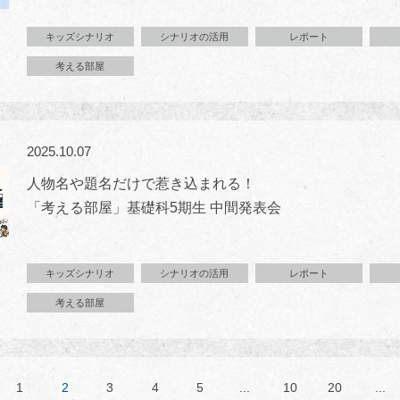
キッズシナリオ
シナリオの活用
レポート
考える部屋
2025.10.07
人物名や題名だけで惹き込まれる！
「考える部屋」基礎科5期生 中間発表会
キッズシナリオ
シナリオの活用
レポート
考える部屋
1
2
3
4
5
...
10
20
...