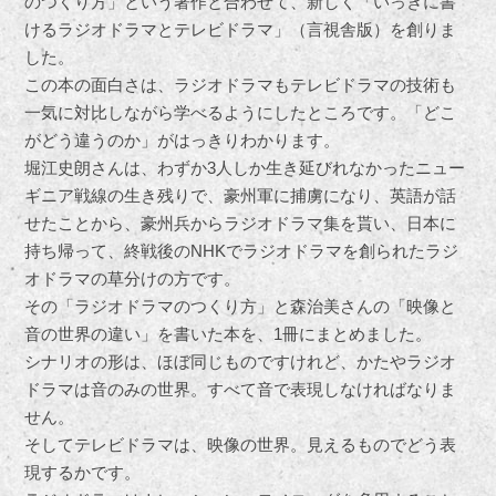
のつくり方」という著作と合わせて、新しく「いっきに書
けるラジオドラマとテレビドラマ」（言視舎版）を創りま
した。
この本の面白さは、ラジオドラマもテレビドラマの技術も
一気に対比しながら学べるようにしたところです。「どこ
がどう違うのか」がはっきりわかります。
堀江史朗さんは、わずか3人しか生き延びれなかったニュー
ギニア戦線の生き残りで、豪州軍に捕虜になり、英語が話
せたことから、豪州兵からラジオドラマ集を貰い、日本に
持ち帰って、終戦後のNHKでラジオドラマを創られたラジ
オドラマの草分けの方です。
その「ラジオドラマのつくり方」と森治美さんの「映像と
音の世界の違い」を書いた本を、1冊にまとめました。
シナリオの形は、ほぼ同じものですけれど、かたやラジオ
ドラマは音のみの世界。すべて音で表現しなければなりま
せん。
そしてテレビドラマは、映像の世界。見えるものでどう表
現するかです。