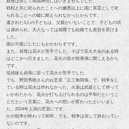
叔母は決して靖国神社にはいきませんでした。
戦犯と共に祀られたことへの嫌悪以上に国に英霊として祀
られることへの嘘に耐えられなかったからです。
遺された3人の子どもは、父親がいないことで、子どもの頃
は虐められ、大人なっては就職でも結婚でも差別を受けま
した。
国が片親にしたにもかかわらずです。
また、叔母は花火が苦手でした。そばで花火大会のある時
はどこかへ行きました。花火の音が焼夷弾に聞こえるから
です。
従姉妹も叔母に習って花火が苦手でした。
でも、野田秀樹さんのお芝居「正三角関係」で、戦争をし
ている時は花火は作れなかった。火薬は武器として持って
いかれたから、花火が打ち上げられるのは平和だというこ
とだという言葉に、花火への想いが変わったといいまし
た。2024年上演の芝居にです。
かの戦争が終わって80年、でも、戦争は決して終わってい
ないのです。