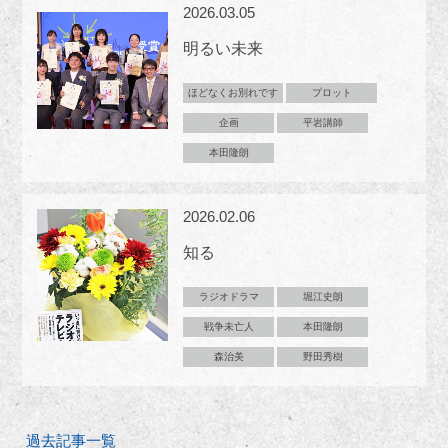
2026.03.05
明るい未来
ほどなくお別れです
プロット
企画
平岩講師
本田隆朗
2026.02.06
知る
ラジオドラマ
堀江史朗
戦争未亡人
本田隆朗
森治美
野田秀樹
過去記事一覧