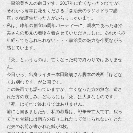
ー森治美さんの命日です。2017年に亡くなったのですが、
それから毎年お花をくださる「森治美のラジオドラマ講
座」の受講生だった方がいらっしゃいます。
私は、昨年の創立55周年パーティーに、親友であった森治
美さんの形見の着物を着させていただきました。あれから8
年経っても忘れられない・・・森治美の魅力を今更ながら
感じています。
「死」というものは、亡くなった時で終わりではありませ
ん。
今日から、出身ライター本田隆朗さん脚本の映画「ほどな
くお別れです」が公開です。
この映画でも語っていますが、亡くなった方の無念、遺さ
れた方の哀しみ、どちらにも「死」は大きなものです。
「死」はそれで終わりではありません。
前にも書きましたが、私の叔母は、戦争未亡人です。戻っ
てきた骨箱には南方の石（これだって信じられない）とた
だ夫の名前が書かれた紙が1枚。