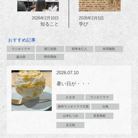
2026年2月10日
2026年2月5日
知ること
学び
おすすめ記事
ラジオドラマ
堀江史朗
戦争未亡人
本田隆朗
森治美
野田秀樹
2026.07.10
暑い日が・・・
かき氷
ラジオドラマ
創作ラジオドラマ大賞
台風
山本むつみ
皇室典範
足立聡