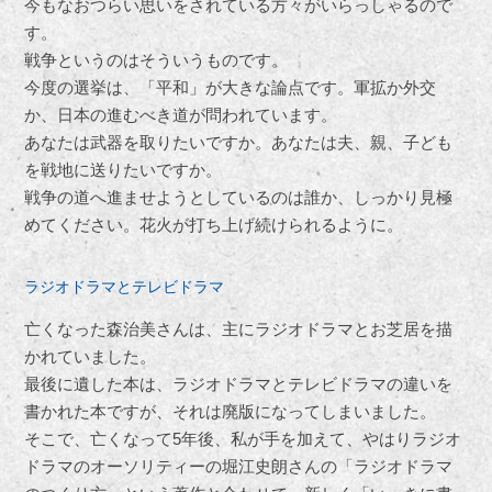
今もなおつらい思いをされている方々がいらっしゃるので
す。
戦争というのはそういうものです。
今度の選挙は、「平和」が大きな論点です。軍拡か外交
か、日本の進むべき道が問われています。
あなたは武器を取りたいですか。あなたは夫、親、子ども
を戦地に送りたいですか。
戦争の道へ進ませようとしているのは誰か、しっかり見極
めてください。花火が打ち上げ続けられるように。
ラジオドラマとテレビドラマ
亡くなった森治美さんは、主にラジオドラマとお芝居を描
かれていました。
最後に遺した本は、ラジオドラマとテレビドラマの違いを
書かれた本ですが、それは廃版になってしまいました。
そこで、亡くなって5年後、私が手を加えて、やはりラジオ
ドラマのオーソリティーの堀江史朗さんの「ラジオドラマ