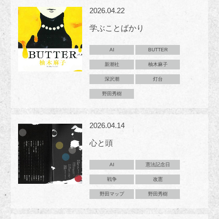
2026.04.22
学ぶことばかり
AI
BUTTER
新潮社
柚木麻子
深沢潮
灯台
野田秀樹
2026.04.14
心と頭
AI
憲法記念日
戦争
改憲
野田マップ
野田秀樹