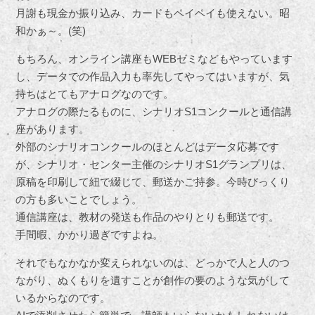
月謝も現金か振り込み、カードもペイペイも使えない。昭
和かぁ～。(笑)
もちろん、オンライン講座もWEBゼミなどもやっています
し、データでの作品入力も率先してやってはいますが、気
持ちはとてもアナログなのです。
アナログの際たるものに、シナリオS1コンクールと通信講
座があります。
外部のシナリオコンクールのほとんどはデータ応募です
が、シナリオ・センター主催のシナリオS1グランプリは、
原稿を印刷して紐で綴じて、郵送かご持参。今時びっくり
の方も多いことでしょう。
通信講座は、教材の発送も作品のやりとりも郵送です。
手間暇、かかり過ぎですよね。
それでもなかなか変えられないのは、どっかで人と人のつ
ながり、ぬくもりを遺すことが創作の要のような気がして
いるからなのです。