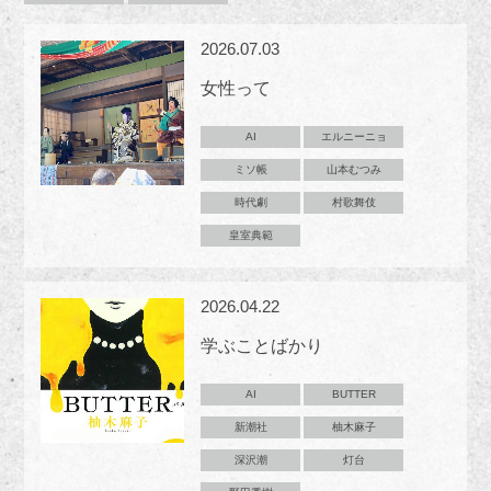
2026.07.03
女性って
AI
エルニーニョ
ミソ帳
山本むつみ
時代劇
村歌舞伎
皇室典範
2026.04.22
学ぶことばかり
AI
BUTTER
新潮社
柚木麻子
深沢潮
灯台