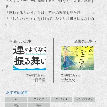
「人はストーリーに感動するのではなく、人物に感動す
る」
「感動するということは、変化の瞬間を見た時」
「『おもいやり』がなければ、シナリオ書きにはなれな
い」
< 新しい記事
過去の記事 ＞
2026年1月9日
2026年1月7日
一日千里
伝統文化
おすすめ記事
AI
アナログ
デジタル化
トランプ大統領
寒波
戦争