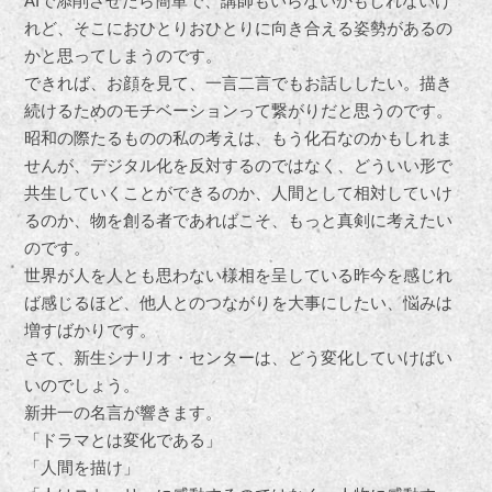
AIで添削させたら簡単で、講師もいらないかもしれないけ
れど、そこにおひとりおひとりに向き合える姿勢があるの
かと思ってしまうのです。
できれば、お顔を見て、一言二言でもお話ししたい。描き
続けるためのモチベーションって繋がりだと思うのです。
昭和の際たるものの私の考えは、もう化石なのかもしれま
せんが、デジタル化を反対するのではなく、どういい形で
共生していくことができるのか、人間として相対していけ
るのか、物を創る者であればこそ、もっと真剣に考えたい
のです。
世界が人を人とも思わない様相を呈している昨今を感じれ
ば感じるほど、他人とのつながりを大事にしたい、悩みは
増すばかりです。
さて、新生シナリオ・センターは、どう変化していけばい
いのでしょう。
新井一の名言が響きます。
「ドラマとは変化である」
「人間を描け」