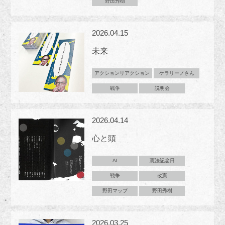
野田秀樹
2026.04.15
未来
アクションリアクション
ケラリーノさん
戦争
説明会
2026.04.14
心と頭
AI
憲法記念日
戦争
改憲
野田マップ
野田秀樹
2026.03.25