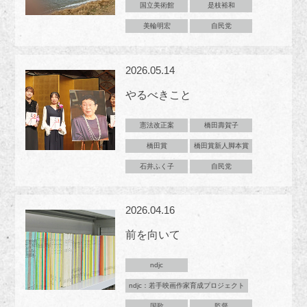
国立美術館
是枝裕和
美輪明宏
自民党
2026.05.14
やるべきこと
憲法改正案
橋田壽賀子
橋田賞
橋田賞新人脚本賞
石井ふく子
自民党
2026.04.16
前を向いて
ndjc
ndjc：若手映画作家育成プロジェクト
国歌
監督