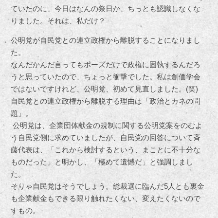
ていたのに、今日はなんの祭日か、ちっとも認識しなくな
りました。それは、私だけ？
公明党が自民党との連立政権から離脱することになりまし
た。
なんだかんだ言ってもポーズだけで政権に固執するんだろ
うと思っていたので、ちょっと衝撃でした。私は創価学会
ではないですけれど、公明党、初めて見直しました。(笑)
自民党との連立政権から離脱する理由は「政治とカネの問
題」。
公明党は、企業団体献金の規制に関する公明党案をのむよ
う自民党側に求めていましたが、自民党の回答について斉
藤代表は、「これから検討するという、まことに不十分な
ものだった」と明かし、「極めて遺憾だ」と強調しまし
た。
そりゃ自民党はそうでしょう。総裁選に臨んだ5人とも裏金
も企業献金もできる限り触れたくない、変えたくないので
すもの。