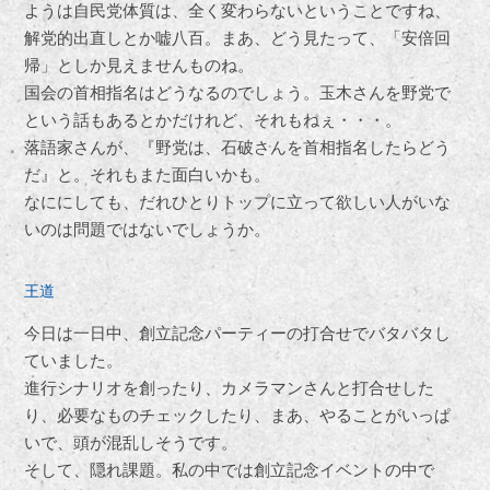
ようは自民党体質は、全く変わらないということですね、
解党的出直しとか嘘八百。まあ、どう見たって、「安倍回
帰」としか見えませんものね。
国会の首相指名はどうなるのでしょう。玉木さんを野党で
という話もあるとかだけれど、それもねぇ・・・。
落語家さんが、『野党は、石破さんを首相指名したらどう
だ』と。それもまた面白いかも。
なににしても、だれひとりトップに立って欲しい人がいな
いのは問題ではないでしょうか。
王道
今日は一日中、創立記念パーティーの打合せでバタバタし
ていました。
進行シナリオを創ったり、カメラマンさんと打合せした
り、必要なものチェックしたり、まあ、やることがいっぱ
いで、頭が混乱しそうです。
そして、隠れ課題。私の中では創立記念イベントの中で