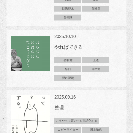
目黒啓太
自民党
自衛隊
2025.10.10
やればできる
公明党
王道
祭日
自民党
隠れ課題
2025.09.16
整理
こうやって頭の中を言語化する
コピーライター
川上徹也