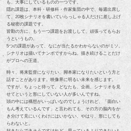
も、大事にしているものの一つです。
隠れ課題は、本科・研修科・作家集団の中で、毎週出席し
て、20枚シナリオを書いていらっしゃる人だけに差し上げ
る秘密の課題です。
皆勤の方に、もう一つ課題をお渡しして、頑張ってもらお
うというもの。
5つの課題があって、なにが当たるかわからないのがミソ。
シナリオは描いてナンボですからね。描き続けることだけ
がプロへの王道。
時々、将来監督になりたい、脚本家になりたいという方と
話すことがあります。映像界に明るい未来を感じます。
ですが、ちょっと待って。どなたも、企画、シナリオを見
せてというと形にしていない人が多いんですね。
頭の中には構想がいっぱいなのでしょうけれど、「面白い
もん考えているんです」と言われても、その方の脳内をか
き分けて見にいくわけにはいかない、やはり、形にしても
らわないと。
好きならできそうですけれど、思っているよりできないも