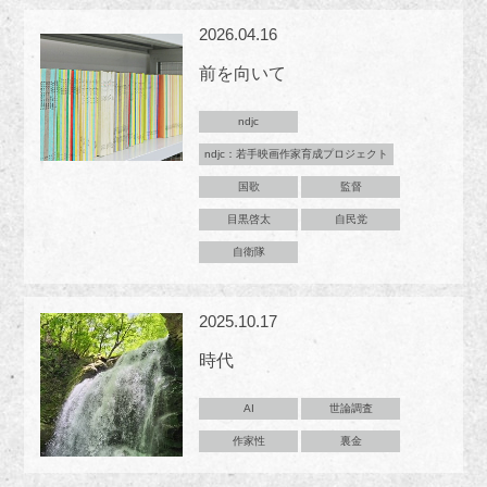
2026.04.16
前を向いて
ndjc
ndjc：若手映画作家育成プロジェクト
国歌
監督
目黒啓太
自民党
自衛隊
2025.10.17
時代
AI
世論調査
作家性
裏金