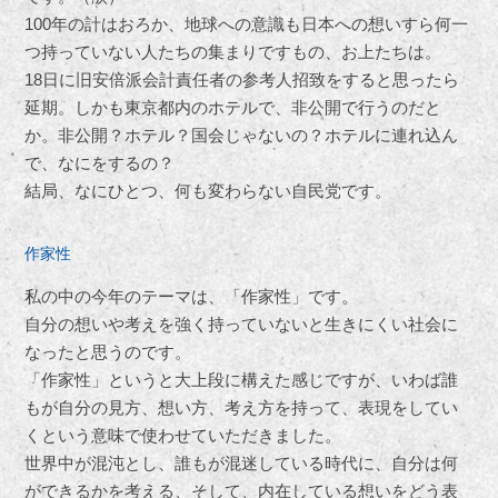
100年の計はおろか、地球への意識も日本への想いすら何一
つ持っていない人たちの集まりですもの、お上たちは。
18日に旧安倍派会計責任者の参考人招致をすると思ったら
延期。しかも東京都内のホテルで、非公開で行うのだと
か。非公開？ホテル？国会じゃないの？ホテルに連れ込ん
で、なにをするの？
結局、なにひとつ、何も変わらない自民党です。
作家性
私の中の今年のテーマは、「作家性」です。
自分の想いや考えを強く持っていないと生きにくい社会に
なったと思うのです。
「作家性」というと大上段に構えた感じですが、いわば誰
もが自分の見方、想い方、考え方を持って、表現をしてい
くという意味で使わせていただきました。
世界中が混沌とし、誰もが混迷している時代に、自分は何
ができるかを考える、そして、内在している想いをどう表