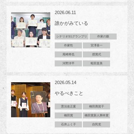
2026.06.11
誰かがみている
シナリオS1グランプリ
作家の眼
作家性
宮澤喜一
尾崎将也
授賞式
河野洋平
蛭田直美
2026.05.14
やるべきこと
憲法改正案
橋田壽賀子
橋田賞
橋田賞新人脚本賞
石井ふく子
自民党