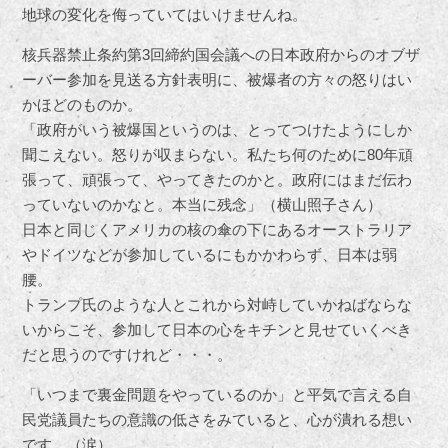
地球の変化を侮っていてはいけませんね。
核兵器禁止条約第3回締約国会議への日本政府からのオブザ
ーバー参加を見送る方針表明に、被爆者の方々の怒りはい
かほどのものか。
「政府がいう被爆国というのは、とってつけたようにしか
聞こえない。怒りが収まらない。私たち何のために80年頑
張って、頑張って、やってきたのかと。政府にはまだ伝わ
っていないのかなと。本当に残念」（横山照子さん）
日本と同じくアメリカの核の傘の下にあるオーストラリア
やドイツなどが参加しているにもかかわらず、日本は弱
腰。
トランプ氏のような人とこれから対峙していかねばならな
いからこそ、参加して日本の心をキチンと見せていくべき
だと思うのですけれど・・・。
「いつまで裏金問題をやっているのか」と平気で言える自
民党議員たちの意識の低さをみていると、心が潰れる想い
です。（涙）