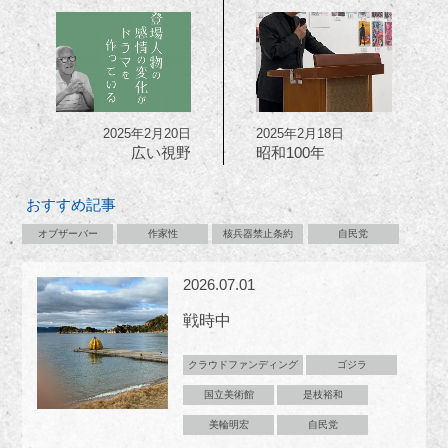
2025年2月20日
2025年2月18日
広い視野
昭和100年
おすすめ記事
オブザーバー
作家性
核兵器禁止条約
自民党
2026.07.01
戦時中
クラウドファンディング
ゴジラ
国立美術館
是枝裕和
美輪明宏
自民党