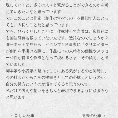
現していくと、多くの人々と繋がることができるのかを考
えていきたいなと思っています。
で、このことは作家（創作のすべての）を目指す人にとっ
ても、大切なことだと思っています。
でも、びっくりしたことに、作家性って言葉は、広辞苑に
も国語辞典も載っていないんです。造語なのでしょうか？
唯一ネットで見たら、ピクシブ百科事典に「
クリエイター
が創作を手掛ける際に、作品にその人特有の個性やメッセ
ージ性が特徴や作風となって現れるさま、その傾向」と出
ていました。
脚本家や小説家の魅力はここにある気がするのと同時に、
今の社会だからこその物書きとしての心構えというのか、
自分の見方というのが活きてくると思うのです。
私だけの考えや想いをきちんと表現できるように頑張ろう
と思います。
< 新しい記事
過去の記事 ＞