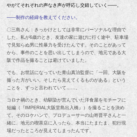
やがてそれぞれの声なき声が呼応し交錯していく――。
――制作の経緯を教えてください。
〇三島さん：きっかけとしては非常にパーソナルな理由で
した。私が6歳のとき、友達の家に遊びに行く途中、駐車場
で見知らぬ男に性暴力を受けたんです。そのことがあって
から、事件のことを思い出してしまうので、地元である大
阪で作品を撮ることは避けていました。
でも、お世話になっていた青山真治監督に「一回、大阪を
撮った方がいい。そしたら見えてくるものがある」という
ことを、ずっと言われていて……。
コロナ禍のとき、幼馴染が営んでいた洋食屋をモチーフに
短編（『IMPERIAL大阪堂島出入橋』）を撮ることを決め
て。そのロケハンで、プロデューサーの山嵜晋平さんと一
緒に、地元の喫茶店に入ったら、本当にたまたま、犯行現
場だったところが見えてしまったんです。