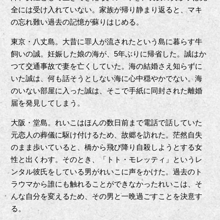
全には受け入れていない。家族が帰り静まり返ると、マキ
の忘れ難い過去の記憶が蘇りはじめる。
東京・⼋丈島。⼤昔に罪⼈が流されたという島に暮らす⽜
飼いの誠。妊娠した娘の海が、5年ぶりに帰省した。誠はか
つて交通事故で妻を亡くしていた。海の結婚さえ知らずに
いた誠は、何も話そうとしない海に⼼中穏やかでない。海
のいない部屋に⼊った誠は、そこで⼿紙に同封された離婚
届を発⾒してしまう。
⼤阪・堂島。れいこはほんの数⽇前まで電話で話していた
元恋⼈の葬儀に駆け付けるため、故郷を訪れた。茫然⾃失
のまま歩いていると、橋から⾶び降り⾃殺しようとする⼥
性と出くわす。そのとき、「トト・モレッティ」というレ
ンタル彼⽒をしている男がれいこに声をかけた。過去のト
ラウマから誰にも触れることができなかったれいこは、そ
んな⾃分を変えるため、その男と⼀晩過ごすことを決意す
る。