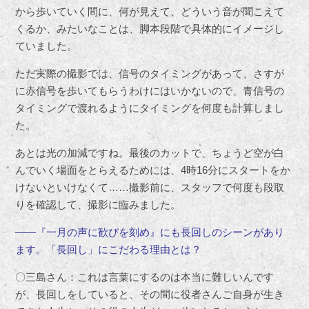
から歩いていく間に、何が見えて、どういう音が聞こえて
くるか、みたいなことは、脚本段階で具体的にイメージし
ていました。
ただ実際の撮影では、信号のタイミングがあって、さすが
に赤信号を歩いてもらうわけにはいかないので、青信号の
タイミングで渡れるようにタイミングを何度も計算しまし
た。
あとは光の加減ですね。最後のカットで、ちょうど空が白
んでいく場面をとらえるためには、4時16分にスタートをか
けないといけなくて……撮影前に、スタッフで何度も段取
りを確認して、撮影に臨みました。
――『一月の声に歓びを刻め』にも長回しのシーンがあり
ます。「長回し」にこだわる理由とは？
〇三島さん：これは言葉にするのは本当に難しいんです
が、長回しをしていると、その間に役者さんご自身が生き