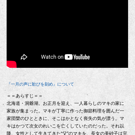
『一月の声に歓びを刻め』について
＝＝あらすじ＝＝
北海道・洞爺湖。お正月を迎え、一人暮らしのマキの家に
家族が集まった。マキが丁寧に作った御節料理を囲んだ一
家団欒のひとときに、そこはかとなく喪失の気が漂う。マ
キはかつて次女のれいこを亡くしていたのだった。それ以
降、女性として生きてきた“父”のマキを、長女の美砂子は完