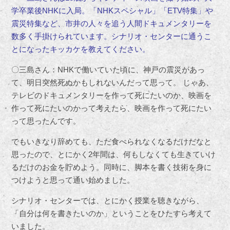
学卒業後NHKに入局。「NHKスペシャル」「ETV特集」や
震災特集など、市井の人々を追う人間ドキュメンタリーを
数多く手掛けられています。シナリオ・センターに通うこ
とになったキッカケを教えてください。
〇三島さん：NHKで働いていた頃に、神戸の震災があっ
て、明日突然死ぬかもしれないんだって思って。 じゃあ、
テレビのドキュメンタリーを作って死にたいのか、映画を
作って死にたいのかって考えたら、映画を作って死にたい
って思ったんです。
でもいきなり辞めても、ただ食べられなくなるだけだなと
思ったので、とにかく2年間は、何もしなくても生きていけ
るだけのお金を貯めよう。同時に、脚本を書く技術を身に
つけようと思って通い始めました。
シナリオ・センターでは、とにかく授業を聴きながら、
「自分は何を書きたいのか」ということをひたすら考えて
いました。