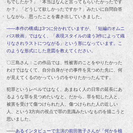
ちでしたか？」「本当はなんと言ってもらいたかったです
か？」「どうして欲しかったですか？」みたいに自問自答
しながら、思ったことを書き出していきました。
――本作の構成は3つに分かれていますが、「短編のオムニ
バス映画」ではなく、「表現スタイルの違う3作によって織
りなされラストにつながる」という形になっています。こ
のような形式にした意図を教えてください。
〇三島さん：この作品では、性被害のことをやりたかった
わけではなくて、自分自身がその事件を見つめた先に、何
が見えてくるのかっていうのをやりたかったんです。
犯罪というレベルではなく、あまねく人の日常の延長にあ
るような罪を見つめたいなと。だから、罪を犯した人と、
被害を受けて傷つけられた人、傷つけられた人の近しい
人、という3方向の視点で罪の意識みたいなものを描こうと
思いました。
――あるインタビューで主演の前田敦子さんが「何かを植