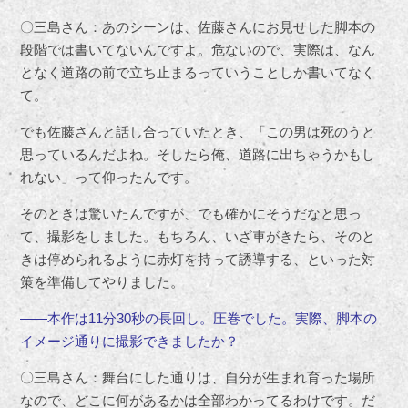
〇三島さん：あのシーンは、佐藤さんにお見せした脚本の
段階では書いてないんですよ。危ないので、実際は、なん
となく道路の前で立ち止まるっていうことしか書いてなく
て。
でも佐藤さんと話し合っていたとき、「この男は死のうと
思っているんだよね。そしたら俺、道路に出ちゃうかもし
れない」って仰ったんです。
そのときは驚いたんですが、でも確かにそうだなと思っ
て、撮影をしました。もちろん、いざ車がきたら、そのと
きは停められるように赤灯を持って誘導する、といった対
策を準備してやりました。
――本作は11分30秒の長回し。圧巻でした。実際、脚本の
イメージ通りに撮影できましたか？
〇三島さん：舞台にした通りは、自分が生まれ育った場所
なので、どこに何があるかは全部わかってるわけです。だ