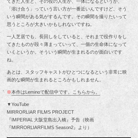
てきた人生と、その役の人生が、一体になるというか、
「溶け合う」っていう言い方が一番近いんですけど、そう
いう瞬間がある気がするんです。その瞬間を撮りたいって
思うところが大きいかもしれないですね。
一人芝居でも、長回しをしていると、それまで役作りをし
てきたものが段々薄まっていって、一個の生命体になって
いくというか。そういう瞬間が生まれるのが面白いです
ね。
あとは、スタッフキャストがひとつになるという非常に映
画的な瞬間が生まれるところかもしれません。
※
本作はLeminoで配信中です。こちらから。
▼YouTube
MIRRORLIAR FILMS PROJECT
『IMPERIAL 大阪堂島出入橋』予告（映画
『MIRRORLIARFILMS Season2』より）