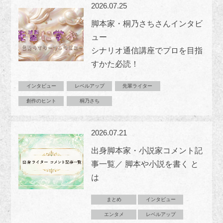
2026.07.25
脚本家・桐乃さちさんインタビ
ュー
シナリオ通信講座でプロを目指
すかた必読！
インタビュー
レベルアップ
先輩ライター
創作のヒント
桐乃さち
2026.07.21
出身脚本家・小説家コメント記
事一覧／ 脚本や小説を書く と
は
まとめ
インタビュー
エンタメ
レベルアップ