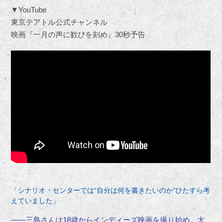
▼YouTube
東京テアトル公式チャンネル
映画『一月の声に歓びを刻め』30秒予告
「シナリオ・センターでは“自分は何を書きたいのか”ひたすら考
えていました」
――三島さんは18歳からインディーズ映画を撮り始め、大