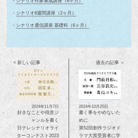
・
シナリオ作家養成講座（6ヶ月）
・
シナリオ8週間講座（2ヶ月）
・
シナリオ通信講座 基礎科（6ヶ月）
< 新しい記事
過去の記事 ＞
2024年11月7日
2024年10月25日
好きなことや得意ジ
書く事をやめないた
ャンルを書く
めに
日テレシナリオライ
第52回創作ラジオド
ターコンテスト2023
ラマ大賞受賞者に学