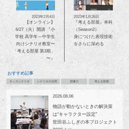
2023年2月4日
2023年1月26日
【オンライン】
『考える部屋』本科
6/27（火）開講 『小
（Season2）
学校 高学年～中学生
身につけた表現技術
向けシナリオ教室〜
をさらに深める
「考える部屋 第3期」
〜』
おすすめ記事
キッズシナリオ
シナリオの活用
想像力
考える部屋
2026.08.06
物語が動かないときの解決策
は“キャラクター設定”
世田谷ふしぎの本プロジェクト