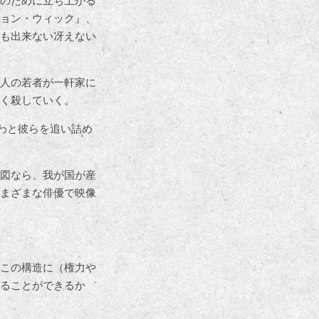
のために立ち上がる
ョン・ウィック』、
も出来ない冴えない
人の若者が一軒家に
く殺していく。
わと彼らを追い詰め
図なら、我が国が産
まざまな俳優で映像
この構造に（権力や
ることができるか