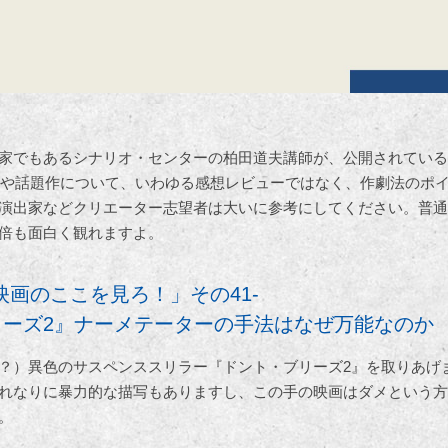
家でもあるシナリオ・センターの柏田道夫講師が、公開されている
作や話題作について、いわゆる感想レビューではなく、作劇法のポ
演出家などクリエーター志望者は大いに参考にしてください。普通
倍も面白く観れますよ。
映画のここを見ろ！」その41-
リーズ2』ナーメテーターの手法はなぜ万能なのか
？）異色のサスペンススリラー『ドント・ブリーズ2』を取りあげま
れなりに暴力的な描写もありますし、この手の映画はダメという方
。