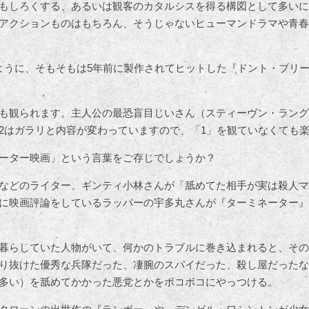
もしろくする、あるいは観客のカタルシスを得る構図として多いに
アクションものはもちろん、そうじゃないヒューマンドラマや青春
ように、そもそもは5年前に製作されてヒットした『ドント・ブリ
も観られます。主人公の最恐盲目じいさん（スティーヴン・ラング
2はガラリと内容が変わっていますので、「1」を観ていなくても
ーター映画」という言葉をご存じでしょうか？
などのライター、ギンティ小林さんが「舐めてた相手が実は殺人マ
に映画評論をしているラッパーの宇多丸さんが『ターミネーター』
暮らしていた人物がいて、何かのトラブルに巻き込まれると、その
り抜けた優秀な兵隊だった、凄腕のスパイだった、殺し屋だったな
多い）を舐めてかかった悪党とかをボコボコにやっつける。