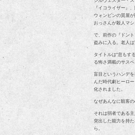
シルヴェスター・ス
『イコライザー』、
ウォンビンの質屋が
おっさんが殺人マシ
で、前作の『ドント
盗みに入る。老人は
タイトルは“息もす
る怖さ満載のサスペ
盲目というハンデを
んだ時代劇ヒーロー
化されました。
なぜあんなに観客の
それは弱者である主
突出した能力を持た
ら。