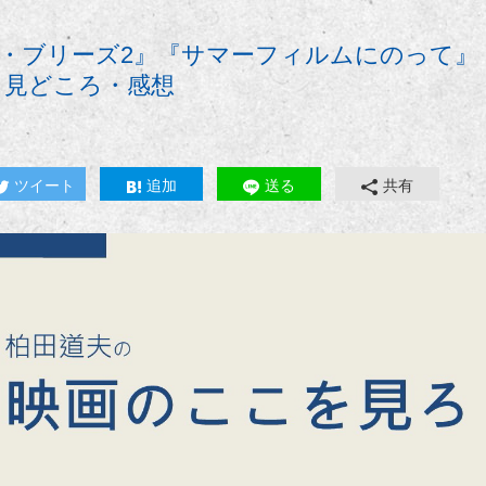
・ブリーズ2』『サマーフィルムにのって』
 見どころ・感想
ツイート
追加
送る
共有