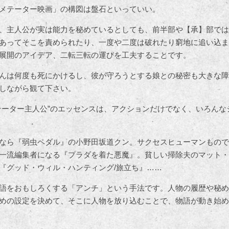
メテーター映画」の構図は盤石といっていい。
、主人公が実は能力を秘めているとしても、前半部や【承】部では
あってそこを責められたり、一度や二度は破れたり窮地に追い込ま
展開のアイデア、二転三転の運びを工夫することです。
んは何度も死にかけるし、彼が守ろうとする娘との秘密も大きな障
しながら観て下さい。
テーター主人公”のエッセンスは、アクションだけでなく、いろんな
なら『弱虫ペダル』の小野田坂道クン。サクセスヒューマンもので
一流編集者になる『プラダを着た悪魔』。貧しい掃除夫のマット・
『グッド・ウィル・ハンティング/旅立ち』……
語をおもしろくする「アンチ」という手法です。人物の履歴や秘め
めの設定を決めて、そこに人物を放り込むことで、物語が動き始め