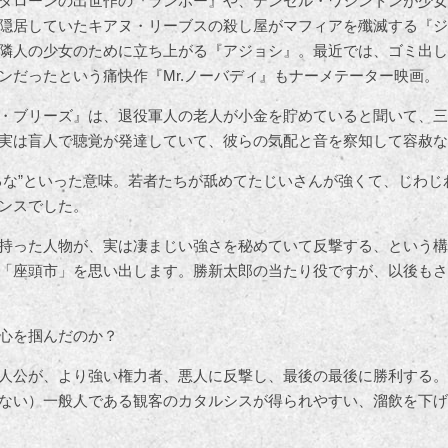
タローンの出世作の『ランボー』や、デンゼル・ワシントンが少女
隠居していたキアヌ・リーブスの殺し屋がマフィアを殲滅する『ジ
隣人の少女のために立ち上がる『アジョシ』。最近では、ゴミ出し
ンだったという痛快作『Mr.ノーバディ』もナーメテーター映画。
・ブリーズ』は、退役軍人の老人が小金を貯めていると聞いて、三
実は盲人で聴覚が発達していて、彼らの気配と音を察知して容赦な
るな”といった意味。若者たちが舐めてたじいさんが強くて、じわじ
ンスでした。
持った人物が、実は凄まじい強さを秘めていて反撃する、という構
「座頭市」を思い出します。勝新太郎の当たり役ですが、以後もさ
心を掴んだのか？
人公が、より強い権力者、悪人に反撃し、最後の最後に勝利する。
ない）一般人である観客のカタルシスが得られやすい、溜飲を下げ