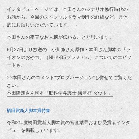
インタビューページでは、本田さんのシナリオ修行時代の
お話から、今回のスペシャルドラマ制作の経緯など、具体
的にお話しいただいています。
本田さんの率直なお人柄が伝わることと思います。
6
月
27
日より放送の、小川糸さん原作・本田さん脚本の『ラ
イオンのおやつ』（
NHK-BS
プレミアム）についてのエピソ
ードも。
>>本田さんのコメント“ブログバージョン”も併せてご覧くだ
さい。
本田隆朗さん脚本『脳科学弁護士 海堂梓 ダウト 』
橋田賞新人脚本賞特集
令和
2
年度橋田賞新人脚本賞の審査結果および受賞者インタ
ビューを掲載しています。