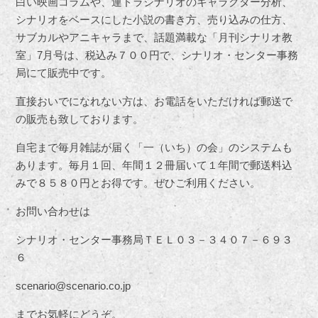
白い映画コラムや、連ドラシナリオのキャラクター分析、
シナリオをベースにした小説の書き方、売り込みの仕方、
サブカルやアニキャラまで、話題満載な「月刊シナリオ教
室」
7
月号は、税込み７００円で、シナリオ・センター事務
局にて販売中です。
直接おいでになれない方は、お電話をいただければ郵送で
の販売も致しております。
自宅まで毎月雑誌が届く「一（いち）の会」のシステムも
あります。毎月１回、年間１２冊届いて１年間で郵送料込
みで８５８０円とお得です。ぜひご利用ください。
お問い合わせは
シナリオ・センター事務局ＴＥＬ０３－３４０７－６９３
６
scenario@scenario.co.jp
までお気軽にどうぞ。