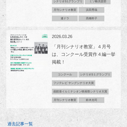
シナリオS1グランプリ
ミソ帳倶楽部
月刊シナリオ教室
浜田秀哉
連ドラ
髙橋幹子
2026.03.26
「月刊シナリオ教室」４月号
は、コンクール受賞作４編一挙
掲載！
コンクール
シナリオS１グランプリ
フジテレビ ヤングシナリオ大賞
函館港イルミナシオン映画祭シナリオ大賞
月刊シナリオ教室
鈴木光司
過去記事一覧