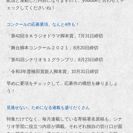
配信と連動した内容になりますので、
youtube
と合わせてチ
ェックしてくださいね！
コンクールの応募要項、なんと4件も！
「第
42
回ＢＫラジオドラマ脚本賞」
7
月
31
日締切
「舞台脚本コンクール２０２１」
8
月
20
日締切
「第
41
回シナリオＳ１グランプリ」
8
月
23
日締切
「令和
3
年度橋田賞新人脚本賞」
10
月
31
日締切
早めに要項をチェックして、応募作の構想を練りましょ
う！
見逃せない、ためになる連載も盛りだくさん
特集だけでなく、毎月連載している寄稿署名原稿も、シナ
リオ学習に役立つ内容が満載。それぞれ独自の切り口が面