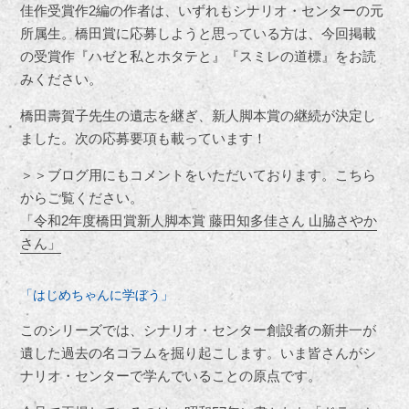
佳作受賞作
2
編の作者は、いずれもシナリオ・センターの元
所属生。橋田賞に応募しようと思っている方は、今回掲載
の受賞作『ハゼと私とホタテと』『スミレの道標』をお読
みください。
橋田壽賀子先生の遺志を継ぎ、新人脚本賞の継続が決定し
ました。次の応募要項も載っています！
＞＞ブログ用にもコメントをいただいております。こちら
からご覧ください。
「令和2年度橋田賞新人脚本賞 藤田知多佳さん 山脇さやか
さん」
「はじめちゃんに学ぼう」
このシリーズでは、シナリオ・センター創設者の新井一が
遺した過去の名コラムを掘り起こします。いま皆さんがシ
ナリオ・センターで学んでいることの原点です。