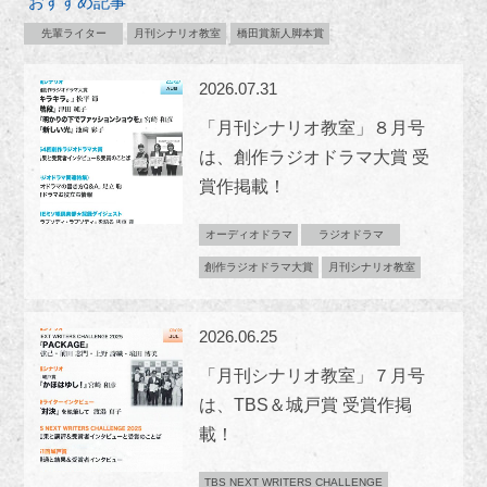
おすすめ記事
先輩ライター
月刊シナリオ教室
橋田賞新人脚本賞
2026.07.31
「月刊シナリオ教室」８月号
は、創作ラジオドラマ大賞 受
賞作掲載！
オーディオドラマ
ラジオドラマ
創作ラジオドラマ大賞
月刊シナリオ教室
2026.06.25
「月刊シナリオ教室」７月号
は、TBS＆城戸賞 受賞作掲
載！
TBS NEXT WRITERS CHALLENGE