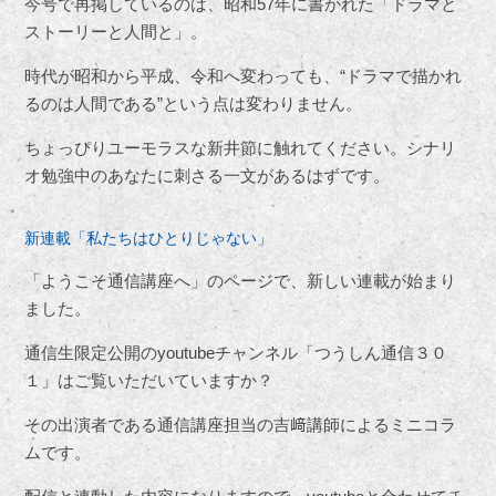
今号で再掲しているのは、昭和
57
年に書かれた「ドラマと
ストーリーと人間と」。
時代が昭和から平成、令和へ変わっても、
“
ドラマで描かれ
るのは人間である
”
という点は変わりません。
ちょっぴりユーモラスな新井節に触れてください。シナリ
オ勉強中のあなたに刺さる一文があるはずです。
新連載「私たちはひとりじゃない」
「ようこそ通信講座へ」のページで、新しい連載が始まり
ました。
通信生限定公開の
youtube
チャンネル「つうしん通信３０
１」はご覧いただいていますか？
その出演者である通信講座担当の吉﨑講師によるミニコラ
ムです。