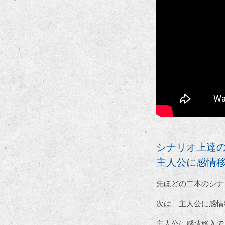
シナリオ上達
主人公に感情
先ほどの二本のシナ
次は、主人公に感情
主人公に感情移入で