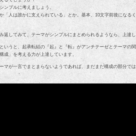
シンプルに考えましょう。
か「人は誰かに支えられている」とか。基本、10文字前後になる
み返してみて、テーマがシンプルにまとめられるようなら、上達し
というと、起承転結の『起』と『転』がアンチテーゼとテーマの関
構成」を考える力が上達しています。
ーマが一言でまとまらないようであれば、まだまだ構成の部分では