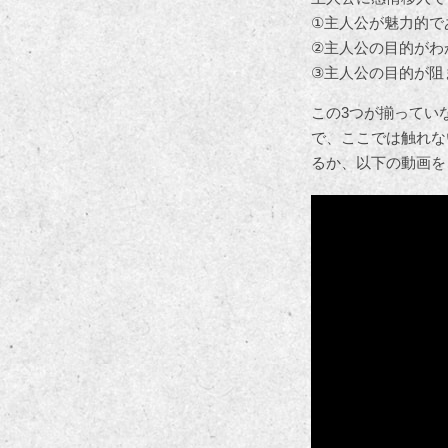
①主人公が魅力的で
②主人公の目的がわ
③主人公の目的が阻
この3つが揃ってい
で、ここでは触れな
るか、以下の動画を