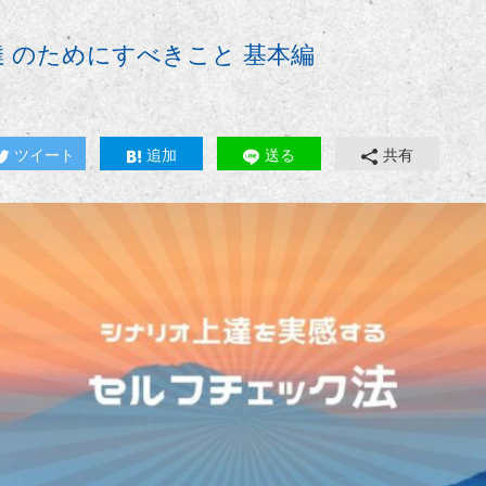
達 のためにすべきこと 基本編
ツイート
追加
送る
共有