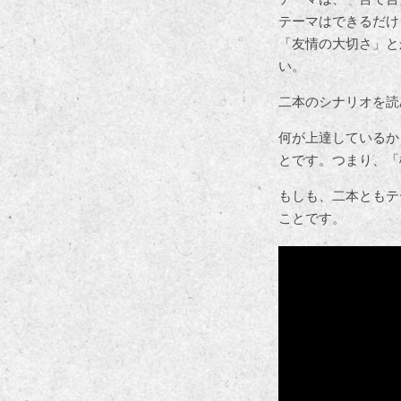
テーマはできるだけ
「友情の大切さ」と
い。
二本のシナリオを読
何が上達しているか
とです。つまり、「
もしも、二本ともテ
ことです。