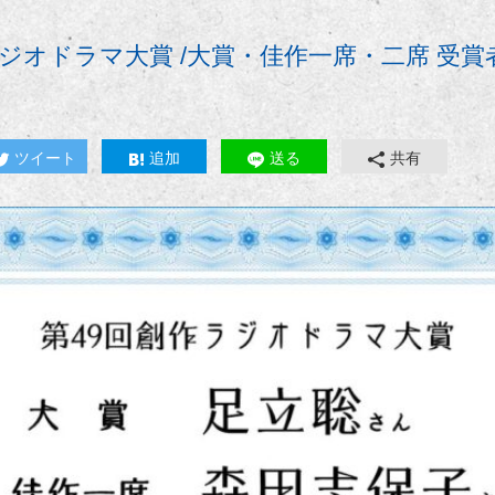
ラジオドラマ大賞 /大賞・佳作一席・二席 受
ツイート
追加
送る
共有