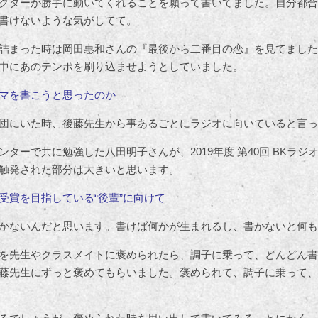
クターが勝手に動いてくれることを願って書いてました。自分都合
書けないような気がしてて。
詰まった時は岡田惠和さんの『最後から二番目の恋』を見てました
中にあのテンポを刷り込ませようとしていました。
マを書こうと思ったのか
団にいた時、後藤先生から事あるごとにラジオに向いていると言っ
ターで共に勉強した八田明子さんが、2019年度 第40回 BKラジ
触発された部分は大きいと思います。
受賞を目指している“後輩”に向けて
かないんだと思います。書けば何かが生まれるし、書かないと何も
を先生やクラスメイトに褒められたら、調子に乗って、どんどん書
藤先生にずっと褒めてもらいました。褒められて、調子に乗って、