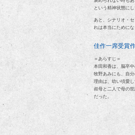
褒められない時もあ
という精神状態にし
あと、シナリオ・セ
れは本当にためにな
佳作一席受賞
＝あらすじ＝
本田和香は、脳卒中
牧野あみにも、自分
理由は、幼い頃愛し
叔母と二人で母の世
だった。