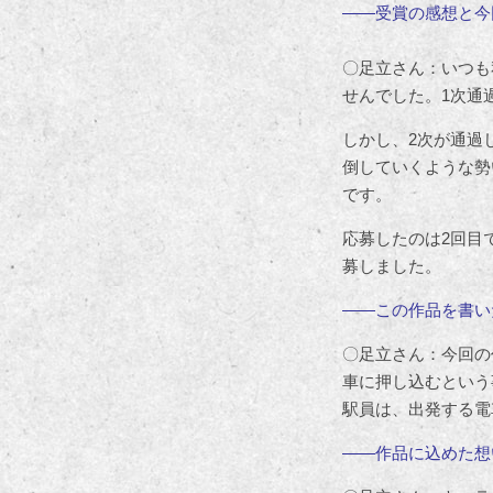
――受賞の感想と今
〇足立さん：いつも
せんでした。1次通
しかし、2次が通過
倒していくような勢
です。
応募したのは2回目
募しました。
――この作品を書い
〇足立さん：今回の
車に押し込むという
駅員は、出発する電
――作品に込めた想