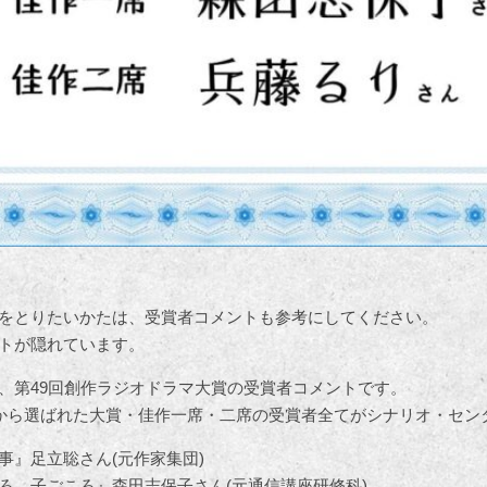
をとりたいかたは、受賞者コメントも参考にしてください。
トが隠れています。
、第49回創作ラジオドラマ大賞の受賞者コメントです。
中から選ばれた大賞・佳作一席・二席の受賞者全てがシナリオ・セン
事』足立聡さん(元作家集団)
ろ、子ごころ』森田志保子さん(元通信講座研修科)