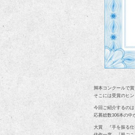
脚本コンクールで賞
そこには受賞のヒン
今回ご紹介するのは
応募総数306本の
大賞 『手を振る仕
佳作一席 『親ごこ