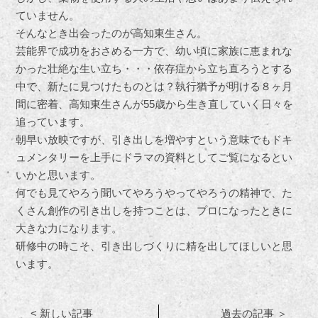
ていません。
そんなとき出会ったのが高知東生さん。
芸能界で成功をおさめる一方で、幼い頃に家族に恵まれな
かった壮絶な生い立ち・・・依存症から立ち直ろうとする
中で、新たに見つけたものとは？執行猶予が明ける８ヶ月
間に密着、高知東生さんが55歳から生き直していく日々を
追っています。
朝早い放映ですが、引き出しを増やすという意味でもドキ
ュメンタリーを上手にドラマの資料としてご覧になるとい
いかと思います。
何でも見てやろう聞いてやろうやってやろうの精神で、た
くさん創作の引き出しを持つことは、プロになったときに
大きな力になります。
研修中の時こそ、引き出しづくりに精を出してほしいと思
います。
< 新しい記事
過去の記事 ＞