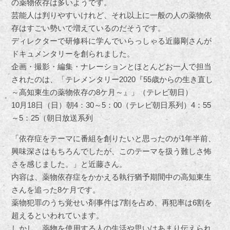
の薬物依存は多いようです。
芸能人は判りやすいけれど、それ以上に一般の人の薬物依
存はすごい勢いで増えているのだそうです。
ディレクターで研修科に学んでいらっしゃる近藤剛さんが
ドキュメンタリーを創られました。
企画・撮影・編集・ナレーションとほとんどお一人で担当
されたのは、「テレメンタリー2020『55歳からの生き直し
～高知東生の薬物依存の8ケ月～』」（テレビ朝日）
10月18日（日）朝4：30～5：00（テレビ朝日系列）4：55
～5：25（朝日放送系列
「依存症をテーマに番組を創りたいと思ったのが1年半前、
興味深さはもちろんでしたが、このテーマを扱う難しさ怖
さを感じました。」と近藤さん。
内容は、薬物依存症をかかえる執行猶予期間中の高知東生
さんを追った8ケ月です。
薬物犯罪のうち覚せい剤事件は7割を占め、再犯率は6割を
超えるといわれています。
しかし、薬物を使用する人の生活や思いはあまり伝えられ