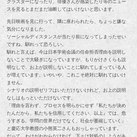
クラスターになったり、俳優さんが感染したり等のニュー
スを見るとまだまだ油断してはいけないと思います。
先日映画を見に行って、隣に座わられたら、ちょっと嫌な
気分になりました。
ソーシャルディスタンスが当たり前になってしまったせい
ですね。馴れって恐ろしい。
馴れと言えば、今は日本学術会議の任命拒否理由を説明し
ないことで大騒ぎになっていますが、もりかけさくらも説
明なしで、お上が説明しないことに馴れてしまっている人
が増えています。いやいや、これこそ絶対に馴れてはいけ
ません。
シナリオの説明ゼリフはいただけないけれど、お上の説明
なしはもっといただけないです。
「理由を言わず、プロセスを明らかにせず『私たちが決め
たんだから、私たちを信用してください、以上』では、危
うすぎる。学問の世界だけでなく、社会が萎縮していく」
と慶応大学教授の小熊英二さんもおっしゃっています。
だって、わけがわからなければ、下々は対処のしようがあ