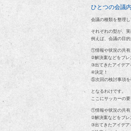
ひとつの会議内
会議の種類を整理し
それぞれの型が、実
例えば、会議の目的
①情報や状況の共有
②解決案などをブレ
③出てきたアイデア
④決定！
⑤次回の検討事項を
となるわけです。
ここにサッカーの要
①情報や状況の共有
②解決案などをブレ
③出てきたアイデア