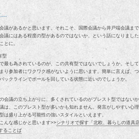
は…
会議があるかと思います。それこそ、国際会議から井戸端会議まで
会議にはある程度の型があるのではないか、という話になりました
ことに。
有型
で最も為されているのが、この共有型ではないでしょうか。そして
まり参加者にワクワク感がないように思います。簡単に言えば、つ
バックラインでボールを回している状態に近いのでしょうか。
の会議の立ち上がりに、多くされているのがブレスト型ではないか
議は、このブレスト型が多いかも知れません。発言がしやすい心理
型は盛り上がる可能性の強いスタイルといえます。
こんな感じかと思います>>
シナリオで探す「北欧、暮らしの道具店
トすることば