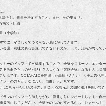
は…
て相談をし、物事を決定すること。また、その集まり。
する機関・組織
泉（小学館）
すでに、堅苦しくてつまらない感じがしてきます。
い会議、意味のある会議はできないものか……と、誰もが思ってい
ッカーのメタファで再構築することで、会議をスポーツ・エンター
みる酒飲みたちの秘密結社？のような『蹴球会議』なるものに参加
ごいんです。OQTAHATOを開発した高橋さんとか、大手広告代理
タントの方とか。なにより、面白い人たちです。
てはこちら>>
OQTAのキズナ聞こえる鳩時計 の開発秘話を聞いてき
ドラマのメタファも加えながら、新井なりにレポートします。自社
非参考にしてください。会議そのものが変わるかもしれません！