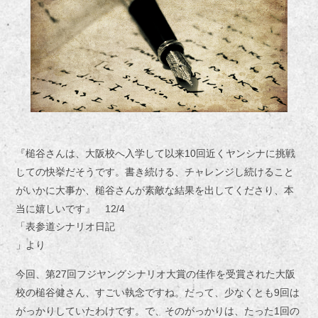
『槌谷さんは、大阪校へ入学して以来10回近くヤンシナに挑戦
しての快挙だそうです。書き続ける、チャレンジし続けること
がいかに大事か、槌谷さんが素敵な結果を出してくださり、本
当に嬉しいです』 12/4
「表参道シナリオ日記
」より
今回、第27回フジヤングシナリオ大賞の佳作を受賞された大阪
校の槌谷健さん、すごい執念ですね。だって、少なくとも9回は
がっかりしていたわけです。で、そのがっかりは、たった1回の