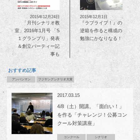
2015年12月24日
2015年12月1日
「月刊シナリオ教
『ラブライブ！』の
室」2016年1月号 「S
逆箱を作ると構成の
１グランプリ」発表
勉強にかなりなる！
＆創立パーティー記
事も
おすすめ記事
アンパンマン
フジヤングシナリオ大賞
2017.03.15
4/8（土）開講。「面白い！」
を作る「チャレンジ！公募コン
クール対策講座」
コンクール
シナリオ