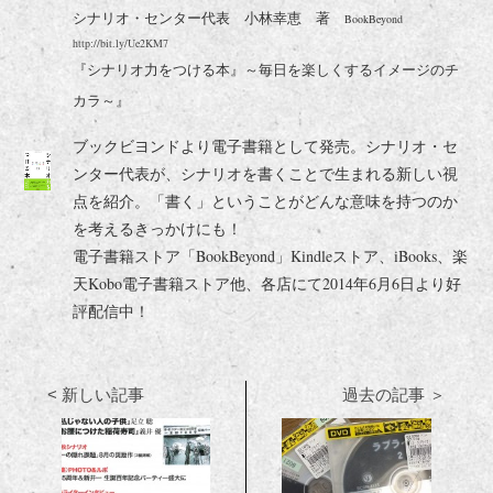
シナリオ・センター代表 小林幸恵 著
BookBeyond
http://bit.ly/Ue2KM7
『シナリオ力をつける本』～毎日を楽しくするイメージのチ
カラ～』
ブックビヨンドより電子書籍として発売。シナリオ・セ
ンター代表が、シナリオを書くことで生まれる新しい視
点を紹介。「書く」ということがどんな意味を持つのか
を考えるきっかけにも！
電子書籍ストア「BookBeyond」Kindleストア、iBooks、楽
天Kobo電子書籍ストア他、各店にて2014年6月6日より好
評配信中！
< 新しい記事
過去の記事 ＞