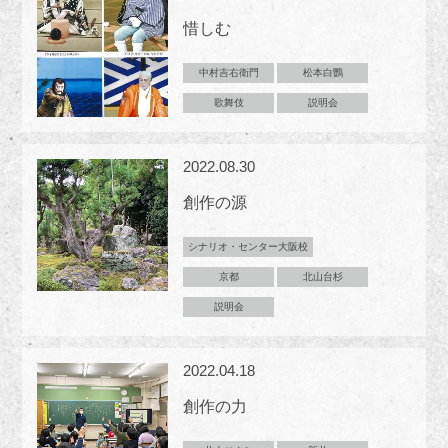
惜しむ
中村吉右衛門
松本白鸚
歌舞伎
説明会
2022.08.30
創作の源
シナリオ・センター大阪校
京都
北山台杉
説明会
2022.04.18
創作の力