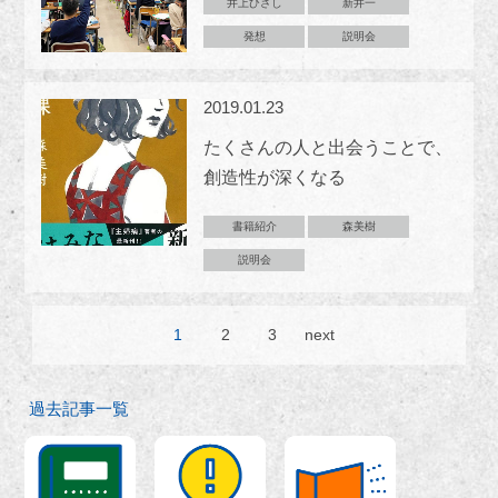
井上ひさし
新井一
発想
説明会
2019.01.23
たくさんの人と出会うことで、
創造性が深くなる
書籍紹介
森美樹
説明会
1
2
3
next
過去記事一覧