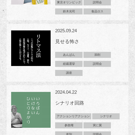
東京オリンピック
説明会
鈴木光司
食品ロス
2025.09.24
見せる怖さ
あんぱん
添削
総裁選挙
説明会
講座
2024.04.22
シナリオ回路
アクションリアクション
シナリオ
参政権
寅に翼
差別
説明会