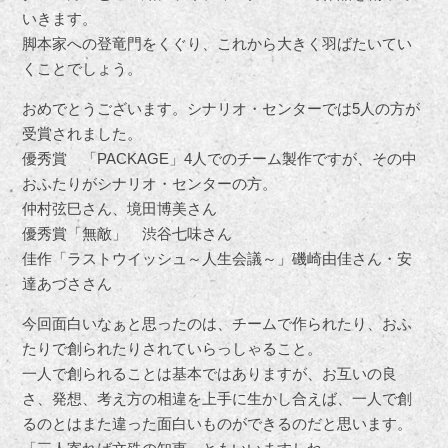
いきます。
脚本家への登竜門をくぐり、これから大きく羽ばたいてい
くことでしょう。
おめでとうございます。シナリオ・センターでは5人の方が
受賞されました。
優秀賞 「PACKAGE」4人でのチーム製作ですが、その中
おふたりがシナリオ・センターの方。
仲村弦巳さん、境田博美さん
優秀賞「無敵」 渋谷七味さん
佳作「ラストウイッシュ～人生会議～」磯崎由佳さん・安
達あづささん
今回面白いなぁと思ったのは、チームで作られたり、おふ
たりで創られたりされていらっしゃること。
一人で創られることは基本ではありますが、お互いの良
さ、発想、考え方の相違を上手に生かし合えば、一人で創
るのとはまた違った面白いものができるのだと思います。