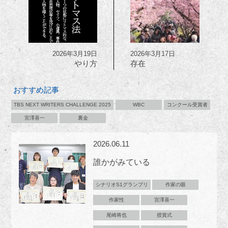
2026年3月19日
2026年3月17日
やり方
存在
おすすめ記事
TBS NEXT WRITERS CHALLENGE 2025
WBC
コンクール受賞者
宮澤喜一
裏金
2026.06.11
誰かがみている
シナリオS1グランプリ
作家の眼
作家性
宮澤喜一
尾崎将也
授賞式