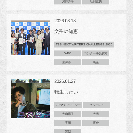
河野洋平
蛭田直美
2026.03.18
文殊の知恵
TBS NEXT WRITERS CHALLENGE 2025
WBC
コンクール受賞者
宮澤喜一
裏金
2026.01.27
転生したい
2222クアッドツー
ブルーレイ
大山淳子
大雪
宝塚
裏金
選挙