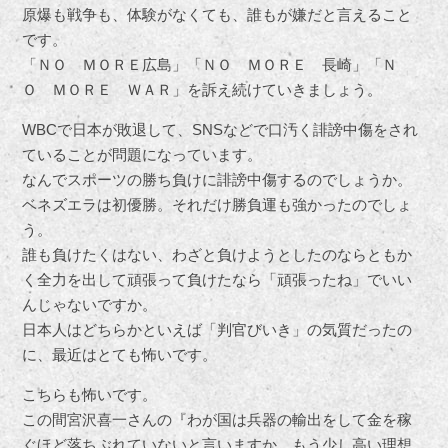
原爆も戦争も、体験がなくても、誰もが嫌だと言えること
です。
「ＮＯ ＭＯＲＥ広島」「ＮＯ ＭＯＲＥ 長崎」「Ｎ
Ｏ ＭＯＲＥ ＷＡＲ」を訴え続けていきましょう。
WBCで日本が敗退して、SNSなどで口汚く誹謗中傷をされ
ていることが問題になっています。
なんでスポーツの勝ち負けに誹謗中傷するのでしょうか。
ベネズエラは初優勝。それだけ勝負運も強かったのでしょ
う。
誰も負けたくはない、わざと負けようとしたのならともか
く全力を出して頑張って負けたなら「頑張ったね」でいい
んじゃないですか。
日本人はどちらかといえば「判官びいき」の気質だったの
に、最近はとても怖いです。
こちらも怖いです。
この間宮沢喜一さんの『わが国は兵器の輸出をして金を稼
ぐほど落ちぶれていないと言いますか、もう少し高い理想