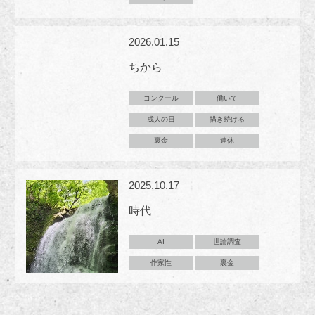
2026.01.15
ちから
コンクール
働いて
成人の日
描き続ける
裏金
連休
2025.10.17
時代
AI
世論調査
作家性
裏金