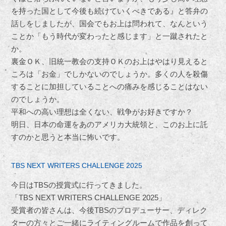
を持った国として今後も続けていくべきである』と答弁の
話しをしましたが、国会でもお上は問われて、なんという
ことか「もう時代が変わったと感じます」と一蹴されたと
か。
裏金ＯＫ、旧統一教会の支持ＯＫのお上はやはり見えると
ころは「お金」でしかないのでしょうか。多くの人を殺傷
することに加担していることへの痛みを感じることはない
のでしょうか。
平和への高い理想は全くない、戦争がお好きですか？
明日、日本の命運をあのアメリカ大統領と、このお上に託
すのかと思うと本当に怖いです。
TBS NEXT WRITERS CHALLENGE 2025
今日はTBSの授賞式に行ってきました。
「TBS NEXT WRITERS CHALLENGE 2025」
受賞者の皆さんは、今後TBSのプロデューサー、ディレク
ターの方々とご一緒にライティングルームで作品を創って