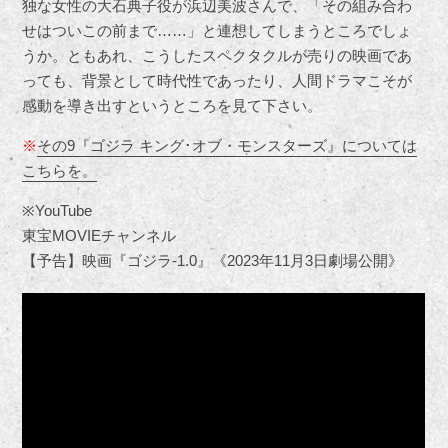
独な女性の大石典子役が浜辺美波さんで、「その組み合わ
せはついこの前まで……」と連想してしまうところでしょ
うか。ともあれ、こうしたスペクタクルが売りの映画であ
っても、背景として時代性であったり、人間ドラマこそが
感動を導き出すというところを見て下さい。
※
その9『ゴジラ キング･オブ・モンスターズ』については
こちらを。
※YouTube
東宝MOVIEチャンネル
【予告】映画『ゴジラ-1.0』《2023年11月3日劇場公開》