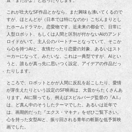
直「またかよ」と思ったりします。
これが壮大なSF作品とかなら、まだ興味も沸いてくるので
すが、ほとんどが（日本では特になのか）こぢんまりとし
たホームドラマか、恋愛物です。近未来の都会で、日常に
人型ロボット、もしくは人間と区別が付かないAIのアンド
ロイドがいて、主人公のパートナーとなっていて、そこか
ら心を持つAIと、友情だったり恋愛の対象、あるいはスト
ーカーになって、みたいな。これは一典型ですが、AIとい
うと、誰もが真っ先に思いつく設定、アイデアの作品だっ
たりします。
ところで、ロボットとかが人間に反乱を起こしたり、愛情
が芽生えたりという設定のSF映画は、大昔からたくさんあ
ります。AIに限っても、例えばスピルバーグ監督の『A.I.』
は、ど真ん中のそうしたテーマでした。あるいは近年で
は、画期的だった『エクス・マキナ』をぜひご覧下さい。
心を持った女型AIと、振り回される青年の斬新な低予算映
画でした。