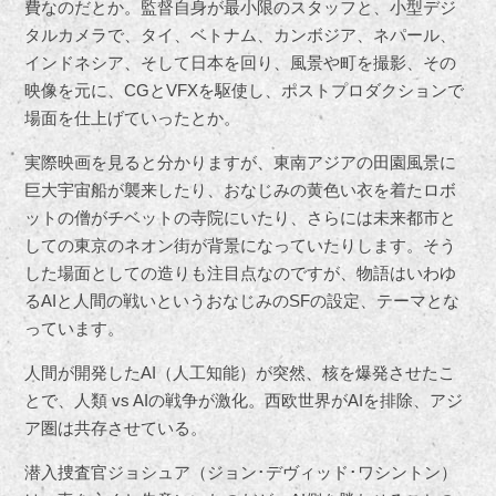
費なのだとか。監督自身が最小限のスタッフと、小型デジ
タルカメラで、タイ、ベトナム、カンボジア、ネパール、
インドネシア、そして日本を回り、風景や町を撮影、その
映像を元に、CGとVFXを駆使し、ポストプロダクションで
場面を仕上げていったとか。
実際映画を見ると分かりますが、東南アジアの田園風景に
巨大宇宙船が襲来したり、おなじみの黄色い衣を着たロボ
ットの僧がチベットの寺院にいたり、さらには未来都市と
しての東京のネオン街が背景になっていたりします。そう
した場面としての造りも注目点なのですが、物語はいわゆ
るAIと人間の戦いというおなじみのSFの設定、テーマとな
っています。
人間が開発したAI（人工知能）が突然、核を爆発させたこ
とで、人類 vs AIの戦争が激化。西欧世界がAIを排除、アジ
ア圏は共存させている。
潜入捜査官ジョシュア（ジョン･デヴィッド･ワシントン）