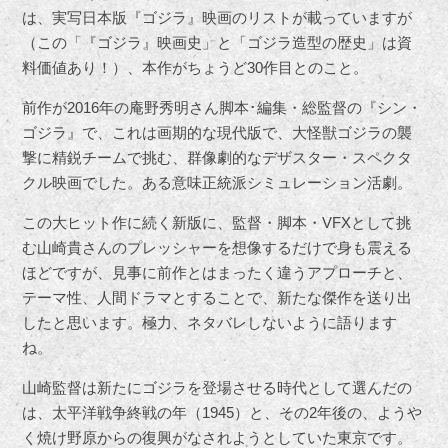
は、実写日本版『ゴジラ』映画のリストが載っていますが
（この「『ゴジラ』映画史」と「ゴジラ造型の歴史」は資
料価値あり！）、本作がちょうど30作目とのこと。
前作が2016年の庵野秀明さん脚本･編集・総監督の『シン・
ゴジラ』で、これは画期的な現代版で、大怪獣ゴジラの襲
撃に精鋭チームで挑む、群像劇的なデザスター・スペクタ
クル映画でした。ある意味正統派シミュレーション活劇。
この大ヒット作に続く新版に、監督・脚本・VFXとして挑
む山崎貴さんのプレッシャーを想像するだけで身も震える
ほどですが、見事に前作とはまったく違うアプローチと、
テーマ性、人間ドラマとすることで、新たな傑作を送り出
したと思います。極力、ネタバレしないように語ります
ね。
山崎監督は新たにゴジラを登場させる時代として選んだの
は、太平洋戦争終戦の年（1945）と、その2年後の、ようや
く焼け野原からの復興がなされようとしていた東京です。