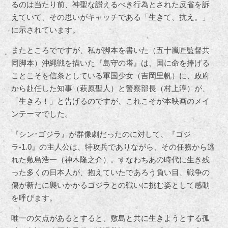
るのは当たり前、神聖な讃えるべき行為とされた反省を訴
えていて、その思いがキャッチである「生きて、抗え。」
に示されています。
またところでですが、私が脚本を書いた（五十嵐匠監督共
同脚本）沖縄戦を描いた『島守の塔』は、国に命を捧げる
ことこそを信条としている軍国少女（吉岡里帆）に、政府
から赴任した知事（萩原聖人）と警察部長（村上淳）が、
「生きろ！」と告げるのですが、これこそが本映画のメイ
ンテーマでした。
『シン･ゴジラ』が群像劇だったのに対して、『ゴジ
ラ-1.0』の主人公は、特攻兵でありながら、その任務から逃
れた敷島浩一（神木隆之介）。すなわちあの時代に生き残
った多くの日本人が、抱えていたであろう負い目、戦争の
傷が新たに襲いかかるゴジラとの戦いに挑む姿として感動
を呼びます。
唯一の欠点があるとすると、敷島と共に生きようとする孤