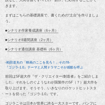
きます。
まずはこちらの基礎講座で、書くための“土台”を作りましょ
う。
■
シナリオ作家養成講座（6ヶ月）
■
シナリオ8週間講座（2ヶ月）
■
シナリオ通信講座 基礎科（6ヶ月）
-柏田道夫の「映画のここを見ろ！」その78-
『ゴジラ-1.0』テーマと人間ドラマこそが感動を呼ぶ
前回はSF超大作『ザ・クリエイター/創造者』をご紹介しま
した。それをしのぐようなわが国製作のSF（？）超大作を
取り上げます。そうそう、いきなりのロケットヒットスタ
ートを切った『ゴジラ-1.0』です。
ゴジラこそは日本が世界に誇る一大スターです。パンフに