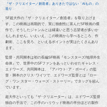
『ザ・クリエイター／創造者』ありきたではない「AIもの」の
造り
SF超大作の『ザ・クリエイター／創造者』を取り上げま
す。この映画は画期的で、実に独創性に富んだSF映画の傑
作で、そうしたジャンルとは縁遠いと思う志望者が多いか
もしれません。いえいえ、この映画から学べるところ、作
劇術、ここを見ろ、といえるポイントが実はたくさんあり
ます。
監督・共同脚本は初の長編SF映画『モンスターズ/地球外生
命体』で、世界中のSFファンをあっといわせたギャレス・
エドワーズ。共同脚本は、『アバウト･ア・ボーイ』の監
督・脚本のクリス･ワイツで、エドワーズ監督とは『ロー
グ・ワン スター・ウォーズ・ストーリー』でタッグを組ん
でいます。
超大作といっても『ザ･クリエーター』は、エドワーズ監督
独自の手法で、この手のハリウッド映画の半分ほどの製作