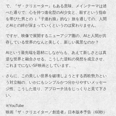
で、『ザ・クリエーター』もある意味、メインテーマは述
べた通りで、心を持つ進化型のAI少女と、殺すという指命
を帯びた男との（『子連れ狼』的な）旅を通しての、人間
とAIとの絆が深まっていくというのは変わりません。
ですが、映像で展開するニューアジア圏の、AIと人間が共
存している世界のなんと美しく、新しい風景なのか？
AIという最先端を題材にしながらも、あえて新しさとは真
逆な世界と融合させる。こうした逆転の発想を成立させ、
これまでにないSF映画としています。
さらに、この美しい世界を破壊しようとする西欧勢力とい
う対立軸の、いかにもシンプルかつ分かりやすいメッセー
ジ性、こうした造り、アプローチ法をじっくりと見て下さ
い。
※YouTube
映画『ザ・クリエイター／創造者』日本版本予告（60秒）