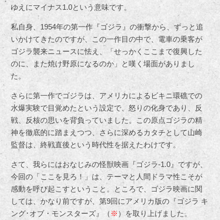
ゆえにマイナス1.0という意味です。
私自身、1954年の第一作『ゴジラ』の衝撃から、ずっと追
いかけてきたのですが、この一作目の中で、電車の乗客が
ゴジラ襲来ニュースに怯え、「せっかくここまで復興した
のに、また焼け野原になるのか」と嘆く場面がありまし
た。
さらに第一作でゴジラは、アメリカによるビキニ環礁での
水爆実験で目覚めたという設定で、怒りの化身であり、反
戦、反核の思いを背負っていました。この原点ゴジラの精
神を徹底的に踏まえつつ、さらに深めるカタチとして山崎
監督は、終戦直後という時代性を据えたわけです。
さて、我らにはおなじみの怪獣映画『ゴジラ-1.0』ですが、
今回の「ここを見ろ！」は、テーマと人間ドラマ性こそが
感動を呼び起こすということ。ところで、ゴジラ映画に関
しては、かなり前ですが、第9回にアメリカ版の『ゴジラ キ
ング･オブ・モンスターズ』（
※
）を取り上げました。