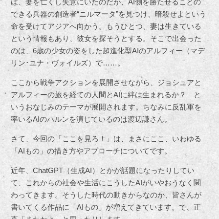
は、妻を亡くし失意にいたのだが、AI側を勝たせることの
できる兵器の創造者“ニルマータ”を見つけ、暗殺せよという
命を受けてアジアへ向かう。もうひとつ、妻は生きている
という情報もあり、彼女を探そうとする。そこで出会った
のは、6歳の少女の姿をした超進化型AIのアルフィー（マデ
リン･ユナ・ヴォイルズ）で……。
ここから戦争アクションを展開させながら、ジョシュアと
アルフィーの旅を経ての人間とAIに絆は生まれるか？ と
いうおなじみのテーマが展開されます。ちなみに反乱軍を
率いるAIのハルンを演じているのは渡辺謙さん。
さて、今回の「ここを見ろ！」は、まさにここ、いわゆる
「AIもの」の描き方やアプローチについてです。
近年、ChatGPT（生成AI）とかが話題になったりしてい
て、これからの社会や生活にこうしたAIがいやおうなく関
わってきます。そうした時代の動きからなのか、皆さんが
書いてくる作品に「AIもの」が増えてきています。で、正