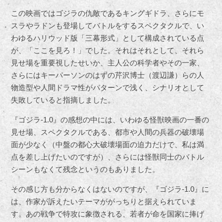
この映画ではゴジラの仇敵であるキングギドラ、さらにモ
スラやラドンも登場してバトルをするスペクタクルで、い
わゆるハリウッド版「三幕形式」として構成されている点
が、「ここを見ろ！」でした。それはそれとして、それら
見せ場を重要視したせいか、主人公の科学者やその一家、
さらにはキーパーソンのはずの芹沢博士（渡辺謙）らの人
物造型や人間ドラマ性がパターンで浅く、シナリオとして
失敗していると指摘しました。
『ゴジラ-1.0』の感想の中には、いわゆる怪獣映画の一番の
見せ場、スペクタクルである、都市や人間の兵器の破壊場
面が少なく（中盤の都心大破壊場面の迫力だけで、私は満
点を差し上げたいのですが）、さらには怪獣同士のバトル
シーンもなくて残念というのもありました。
その感じ方も分からなくはないのですが、『ゴジラ-1.0』に
は、作家が訴えたいテーマががっちりと据えられていま
す。あの戦争で特攻に象徴される、若者が命を国家に捧げ