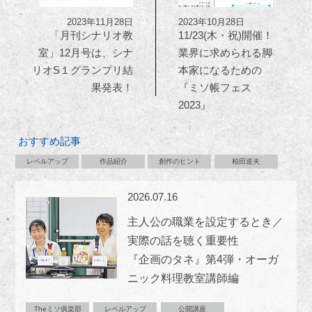
2023年11月28日
2023年10月28日
「月刊シナリオ教
11/23(木・祝)開催！
室」12月号は、シナ
業界に求められる脚
リオS１グランプリ結
本家になるための
果発表！
『ミソ帳フェス
2023』
おすすめ記事
レベルアップ
作品紹介
創作のヒント
柏田道夫
2026.07.16
主人公の職業を設定するとき／
実際の話を聴く重要性
『企画のタネ』第4弾・オーガ
ニック料理教室講師編
Theミソ俱楽部
レベルアップ
公開講座