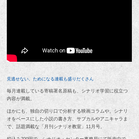
見逃せない、ためになる連載も盛りだくさん
毎月連載している寄稿署名原稿も、シナリオ学習に役立つ
内容が満載。
ほかにも、独自の切り口で分析する映画コラムや、シナリ
オをベースにした小説の書き方、サブカルやアニキャラま
で、話題満載な「月刊シナリオ教室」11月号。
税込み700円で、シナリオ・センター事務局にて販売中で