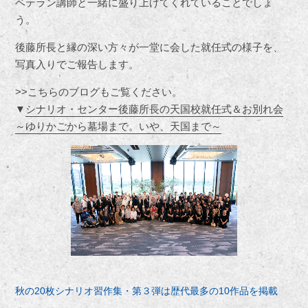
ベテラン講師と一緒に盛り上げてくれていることでしょ
う。
後藤所長と縁の深い方々が一堂に会した就任式の様子を、
写真入りでご報告します。
>>こちらのブログもご覧ください。
▼
シナリオ・センター後藤所長の天国校就任式＆お別れ会
～ゆりかごから墓場まで。いや、天国まで～
秋の20枚シナリオ習作集・第３弾は歴代最多の10作品を掲載