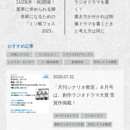
11/23(木・祝)開催！
ラジオドラマを書
業界に求められる脚
く！
本家になるための
書き方が分かれば映
『ミソ帳フェス
像ドラマを書くとき
2023』
と考え方は同じ
おすすめ記事
20枚シナリオ
インタビュー
シナリオS1グランプリ
シナリオ・センター
ミソ帳倶楽部
政池洋佑
月刊シナリオ教室
2026.07.31
「月刊シナリオ教室」８月号
は、創作ラジオドラマ大賞 受
賞作掲載！
オーディオドラマ
ラジオドラマ
創作ラジオドラマ大賞
月刊シナリオ教室