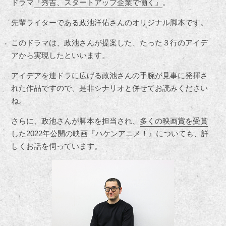
ドラマ
『秀吉、スタートアップ企業で働く』
。
先輩ライターである政池洋佑さんのオリジナル脚本です。
このドラマは、政池さんが提案した、たった３行のアイデ
アから実現したといいます。
アイデアを連ドラに広げる政池さんの手腕が見事に発揮さ
れた作品ですので、是非シナリオと併せてお読みください
ね。
さらに、政池さんが脚本を担当され、
多くの映画賞を受賞
した
2022
年公開の映画『ハケンアニメ！』
についても、詳
しくお話を伺っています。