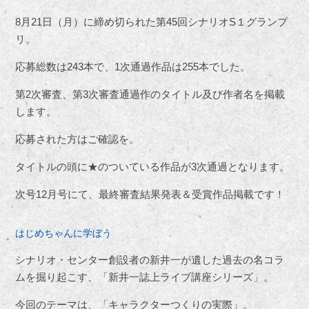
8
月21日（月）に締め切られた第45回シナリオS１グランプ
リ。
応募総数は243本で、1次通過作品は255本でした。
第2次審査、第3次審査通過作のタイトル及び作者名を掲載
します。
応募された方はご確認を。
タイトルの頭に★のついている作品が3次通過となります。
次号12月号にて、最終審査結果発表＆受賞作品掲載です！
はじめちゃんに学ぼう
シナリオ・センター創設者の新井一が遺した過去の名コラ
ムを掘り起こす、「新井一誌上ライブ講座シリーズ」。
今回のテーマは、「キャラクターつくりの実際」。