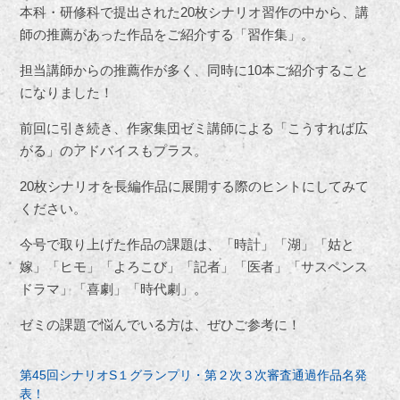
本科・研修科で提出された20枚シナリオ習作の中から、講
師の推薦があった作品をご紹介する「習作集」。
担当講師からの推薦作が多く、同時に10本ご紹介すること
になりました！
前回に引き続き、作家集団ゼミ講師による「こうすれば広
がる」のアドバイスもプラス。
20
枚シナリオを長編作品に展開する際のヒントにしてみて
ください。
今号で取り上げた作品の課題は、「時計」「湖」「姑と
嫁」「ヒモ」「よろこび」「記者」「医者」「サスペンス
ドラマ」「喜劇」「時代劇」。
ゼミの課題で悩んでいる方は、ぜひご参考に！
第45回シナリオS１グランプリ・第２次３次審査通過作品名発
表！