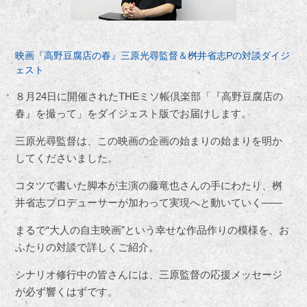
映画『高野豆腐店の春』三原光尋監督＆桝井省志Pの対談ダイジ
ェスト
８月
24
日に開催された
THE
ミソ帳倶楽部「『高野豆腐店の
春』を撮って」をダイジェスト版でお届けします。
三原光尋監督は、この映画の企画の始まりの始まりを明か
してくださいました。
コタツで書いた脚本が主演の藤竜也さんの手にわたり、桝
井省志プロデューサーが加わって実現へと動いていく――
まるで“大人の自主映画”という幸せな作品作りの模様を、お
ふたりの対談で詳しくご紹介。
シナリオ修行中の皆さんには、三原監督の応援メッセージ
が必ず響くはずです。