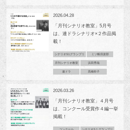
2026.04.28
「月刊シナリオ教室」5月号
は、連ドラシナリオ×２作品掲
載！
シナリオS1グランプリ
ミソ帳倶楽部
月刊シナリオ教室
浜田秀哉
連ドラ
髙橋幹子
2026.03.26
「月刊シナリオ教室」４月号
は、コンクール受賞作４編一挙
掲載！
コンクール
シナリオS１グランプリ