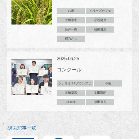
お米
ベリーズカフェ
土橋章宏
小説講座
新井一樹
柏田道夫
桐乃さち
2025.06.25
コンクール
シナリオＳ1グランプリ
不倫
土橋章宏
本田隆朗
橋本綾
蛭田直美
過去記事一覧