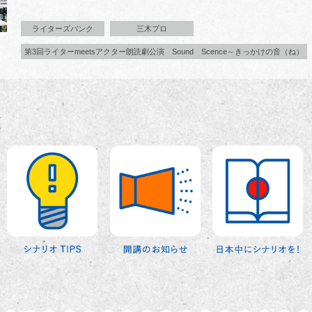
ライターズバンク
三木プロ
第3回ライターmeetsアクター朗読劇公演 Sound Scence～きっかけの音（ね）
覧