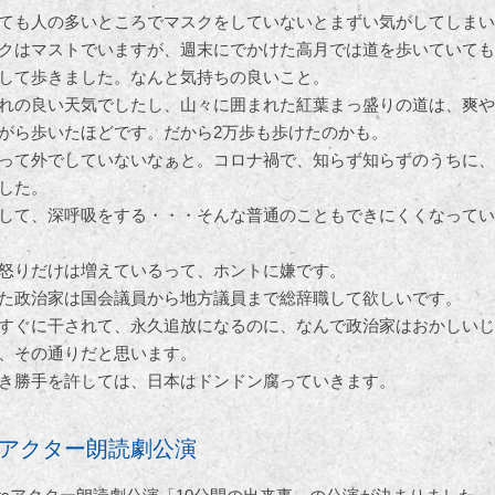
ても人の多いところでマスクをしていないとまずい気がしてしまい
クはマストでいますが、週末にでかけた高月では道を歩いていても
して歩きました。なんと気持ちの良いこと。
れの良い天気でしたし、山々に囲まれた紅葉まっ盛りの道は、爽や
がら歩いたほどです。だから2万歩も歩けたのかも。
って外でしていないなぁと。コロナ禍で、知らず知らずのうちに、
した。
して、深呼吸をする・・・そんな普通のこともできにくくなってい
怒りだけは増えているって、ホントに嫌です。
た政治家は国会議員から地方議員まで総辞職して欲しいです。
すぐに干されて、永久追放になるのに、なんで政治家はおかしいじ
、その通りだと思います。
き勝手を許しては、日本はドンドン腐っていきます。
tsアクター朗読劇公演