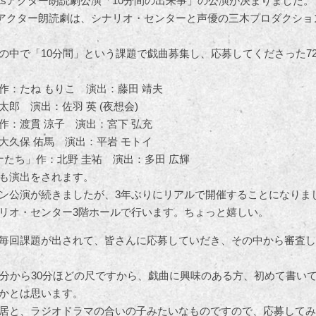
etsアクター朗読劇公演「10分間の出来事」の公演が決まりました。
tsアクター朗読劇は、シナリオ・センターと声優の三木プロダクショ
の中で「10分間」という課題で戯曲募集し、応募してくださった7
作：たね もりこ 演出：藤田 靖夫
郎 演出：佐羽 英 (夜想会)
作：渡貫 涼子 演出：宮下 弘充
大久保 佑馬 演出：平岩 モトイ
ナたち」作：北野 圭祐 演出：多田 広輝
も演出をされます。
ン公演が続きましたが、3年ぶりにリアルで開催することになりま
リオ・センター3階ホールで行います。ちょっと嬉しい。
毎回課題が出されて、皆さんに応募していだき、その中から審査し
5分から30分ほどの尺ですから、戯曲に興味のある方、初めて書い
かとは思います。
居と、ラジオドラマの合いの子みたいなものですので、応募してみ