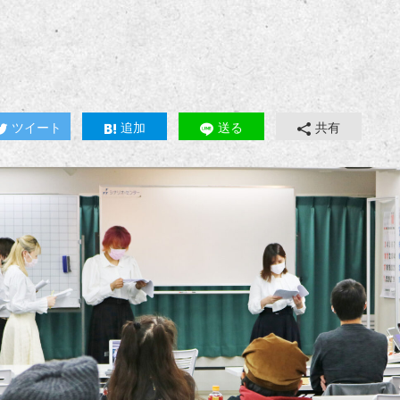
ツイート
追加
送る
共有