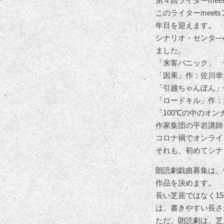
第４回ライターme
このライターmee
年目を迎えます。
シナリオ・センタ―
ました。
「来客パニック」 
「因果」作：佐川幸太
「引越ちゃんぽん」
「ロードキル」作：
「100℃の中のオン
作家集団の平岩講師
コロナ禍でオンライ
それも、初めてシナ
朗読劇戯曲募集は、
作品を決めます。
長い芝居ではなく1
は、書きやすい長さ
ただ、朗読劇は、芝