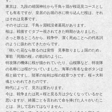
す。
東京は、九段の靖国神社から千鳥ヶ淵が桜花見コースとし
ても有名ですが、皇居のお堀の水に映り込んだ桜は、それ
はそれは見事です。
そのそばには、千鳥ヶ淵戦没者墓苑があります。
桜は、戦後すぐタブー視されてきた時期がありました。
さっと散るところから、戦争中、潔く死ぬことへの代名詞
のように扱われてきたからです。
「咲いた花なら散るのは覚悟 見事散りましょ国のため」
軍歌「同期の桜」の歌詞のように。
特攻隊の機体に桜が描かれていたり、山桜隊など、特攻隊
の名称には桜がついていました。海軍の有名な金ボタンは
桜と錨ですし、陸軍の短剣は桜の紋章つきです。桜＝大和
魂といわれてきたのです。
時代によって、見方は変わります。
今は、戦争または死＝桜と見る方は少なくなっているかと
思いますが、綺麗ごとを言われて命を捧げた人々がいたこ
とは、決して忘れてはなりません。