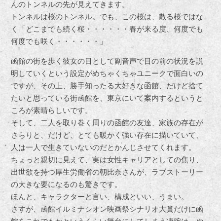
んのトンネルの先が見えてきます。
トンネルは桜のトンネル。でも、この桜は、散る桜ではな
く「どこまでも続く桜・・・・・・春が来る度、何度でも
何度でも咲く・・・・・・」
函館の街を歩く彼女の目として副音声で目の前の状況を説
明していくという設定がめちゃくちゃユニークで面白いの
ですが、その上、勝手知ったる大好きな函館、だけど捨て
たいと思っている街函館を、東京にいて案内するというと
ころが素晴らしいです。
そして、二人を取り巻く周りの函館の友達、家族の存在が
さらりと、だけど、とても暖かく強い存在に描いていて、
人は一人で生きていないのだとかんじさせてくれます。
ちょっと親切に見えて、実は女性キャリアとしての焦り、
出世欲を持つ厚生労働省の朝比奈さんが、ラブストーリー
の大きな要になるのも驚きです。
ほんと、キャラクターと言い、構成といい、うまい。
さすが、函館イルミナシオン映画祭シナリオ大賞だけに函