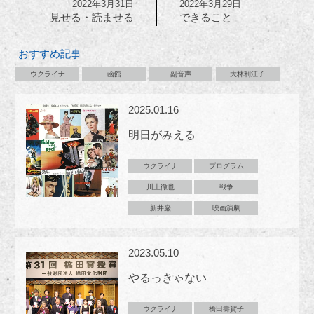
2022年3月31日
2022年3月29日
見せる・読ませる
できること
おすすめ記事
ウクライナ
函館
副音声
大林利江子
2025.01.16
明日がみえる
ウクライナ
プログラム
川上徹也
戦争
新井巌
映画演劇
2023.05.10
やるっきゃない
ウクライナ
橋田壽賀子