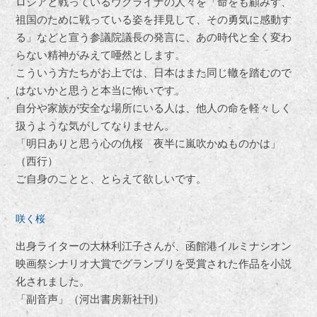
ロシアと戦っているウクライナの人々を「命をも顧みず、
祖国のために戦っている姿を拝見して、その勇気に感動す
る」などと宣う参議院議長の発言に、あの時代と全く変わ
らない精神がみえて唖然とします。
こういう方たちがお上では、日本はまた同じ轍を踏むので
はないかと思うと本当に怖いです。
自分や家族が安全な場所にいる人は、他人の命を軽々しく
扱うような気がしてなりません。
「明日ありと思う心の仇桜 夜半に嵐吹かぬものかは」
（西行）
ご自身のことと、とらえて欲しいです。
咲く桜
出身ライターの大林利江子さんが、函館港イルミナシオン
映画祭シナリオ大賞でグランプリを受賞された作品を小説
化されました。
「副音声」（河出書房新社刊）