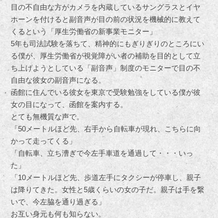
目の不自由な方がカメラを内蔵しているサングラスとイヤ
ホーンを付けると副音声が目の前の状況を機械的に教えて
くるという「厚生労働省の新事業モニター」
5年も司法試験を落ちて、精神的にもぎりぎりのところにい
る僕が、厚生労働省が視覚障がい者の補助を目的として立
ち上げようとしている「副音声」制度のモニターで目の不
自由な彼女の副音声になる。
函館に住んでいる彼女を東京で受験勉強をしている僕が彼
女の目になって、函館を案内する。
とても無機質な声で。
「50メートルほど先、右手から自転車が現れ、こちらに向
かって走ってくる」
「自転車、立ち漕ぎで今左手車道を通過して・・・いっ
た」
「10メートルほど先、歩道左手にタクシーが停車し、親子
は降りてきた。女性と5歳くらいの女の子だ。親子は手を繋
いで、今左脇を通り過ぎる」
お互い身元も何も知らない。