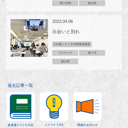
堀江史朗
森治美
2022.04.06
出会いと別れ
143期シナリオ作家養成講座
ウクライナ
修了式
森治美
過去記事一覧