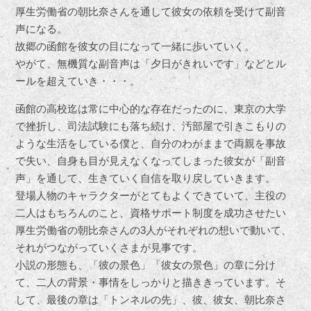
厚生労働省の朝比奈さんを通して彼女の依頼を受けて副音
声になる。
故郷の函館を彼女の目になって一緒に歩いていく。
やがて、無機質な副音声は「夕日がきれいです」などとル
ールを超えていき・・・。
函館の高校迄は常に中心的な存在だったのに、東京の大学
で挫折し、司法試験にも落ち続け、汚部屋で引きこもりの
ような生活をしている僕と、自分のわがままで両親を事故
で失い、自身も目が見えなくなってしまった彼女が「副音
声」を通して、生きていく自信を取り戻していきます。
登場人物のキャラクターがとてもよくできていて、主役の
二人はもちろんのこと、資格サポート制度を成功させたい
厚生労働省の朝比奈さんの3人がそれぞれの想いで動いて、
それがつながっていくさまが見事です。
小説の形態も、「彼の景色」「彼女の景色」の章に分け
て、二人の背景・事情をしっかりと描ききっています。そ
して、最後の章は「トンネルの先」、彼、彼女、朝比奈さ