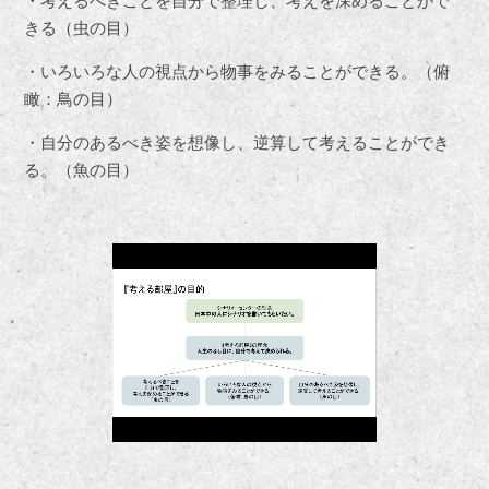
・
考えるべきことを
自分で整理し、
考えを深めることがで
きる
（虫の目）
・
いろいろな人の視点から
物事をみることができる。
（俯
瞰：鳥の目）
・
自分のあるべき姿を想像し、
逆算して考えることができ
る。
（魚の目）