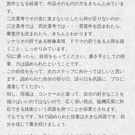
賞作となる経過で、作品そのものの力をきちんとみていま
す。
二次選考でその先に進まないとしたら何が足りないのか、
三次選考では、四次選考では・・・受賞作を読まれたら、
審査評を読まれたら、きちんとわかります。
シナリオの肝である映像表現、ドラマの肝である人間を描
くこと、しっかりみています。
S1に通ったら、自信をもってください。書き手としての技
量、力は認められたということです。
この自信をもって、次のステップに向かってほしいと思い
ます。認められた自分の切り口、語り口を武器に、プロに
邁進してください。
但し、現場は、コンクールと違って、自分の好きなことを
描けばいいのではないので、広く深い視点、臨機応変に対
応できる技術という武器を持つことが必要とされます。
でもでもです。S1で認められた技量は大きな武器です。自
分を信じて書き続けましょう。