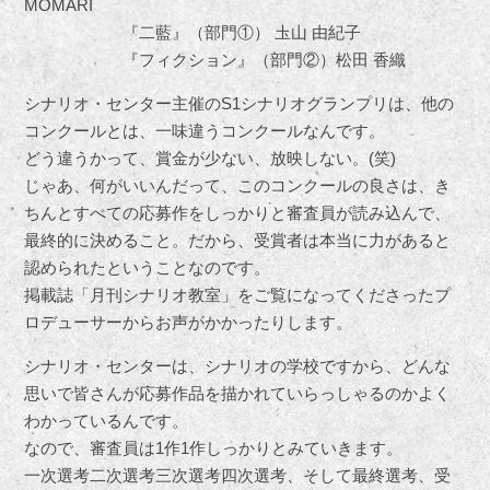
MOMARI
『二藍』（部門①） 圡山 由紀子
『フィクション』（部門②）松田 香織
シナリオ・センター主催のS1シナリオグランプリは、他の
コンクールとは、一味違うコンクールなんです。
どう違うかって、賞金が少ない、放映しない。(笑)
じゃあ、何がいいんだって、このコンクールの良さは、き
ちんとすべての応募作をしっかりと審査員が読み込んで、
最終的に決めること。だから、受賞者は本当に力があると
認められたということなのです。
掲載誌「月刊シナリオ教室」をご覧になってくださったプ
ロデューサーからお声がかかったりします。
シナリオ・センターは、シナリオの学校ですから、どんな
思いで皆さんが応募作品を描かれていらっしゃるのかよく
わかっているんです。
なので、審査員は1作1作しっかりとみていきます。
一次選考二次選考三次選考四次選考、そして最終選考、受