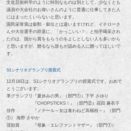
文化芸術科学のように特別なものは別として、少なくとも
議員や大会社のお偉いさんのように普通に仕事してきた人
にはまったくいらないと思います。
国民栄誉賞は叙勲・叙位とは違いますけれど、イチローさ
んや大谷選手の辞退に、「かっこいい！」と拍手喝采され
たのは、国から賞をもらうのをよしとしない人も多いから
と思いますが、贈るなら誰もが認める人に贈ってほしいで
す。
S1シナリオグランプリ授賞式
12月18日は、S1シナリオグランプリの授賞式です。おめで
とうございます。
準グランプリ『夏休みの男』（部門①）下平 さゆり
『CHOPSTICKS！』（部門②）花田 麻衣子
佳作 『ノテール～女は食わねど高楊枝～』（部門
①） 海野 さやか
奨励賞 『母象・エレファントマザー』（部門①）