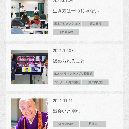
2022.01.24
生き方は一つじゃない
三木プロダクション
宮台真司
瀬戸内寂聴
2021.12.07
認められること
S1シナリオグランプリ授賞式
コンクール対策講座
瀬戸内寂聴
2021.11.11
出会いと別れ
MINAMATA
想像力