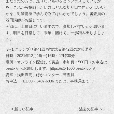
まだまだの方は、足りないものをどうプラスしていくか
を、これから挑戦したい方はどんな切り口で向かえばいい
かを、対策講座で学んでみてはいかがでしょう。審査員の
浅田講師がお話します。
今回は、土曜日に行いますので、参加しやすいかと思いま
す。明日を目指して、来年に賭けて、一歩踏み出しましょ
う。
Ｓ-１グランプリ第41回 授賞式＆第42回の対策講座
日時：2021年12月18(土)16時～17時30分
場所：オンライン配信にて実施 参加費：500円（お申込は
peatixからお願いします。https://s1-1600.peatix.com/）
講師：浅田直亮、ほかコンクール審査員
お申込：TEL 03－3407-6936 または、事務局まで
< 新しい記事
過去の記事 ＞