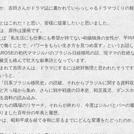
か、吉田さんがドラマ誌に書かれていらっしゃるドラマづくりの根
とはこれだ！と思い、皆様に提案したいと思いました。
は、原作は漫画です。
えば「私生活にも仕事にも希望が持てない40歳独身の女性が、平均
で働くことで、パワーをもらい生き方を見つめ直す」というお話し
CK&ROSEの初代ママジルバのブラジル日経移民の話、現ママの壮絶
被災も絡んで壮大な叙事詩となっています。
まれて吉田さんは、ドラマにするには絶対無理と思われたそうです
いうと、
『日系ブラジル移民史』の読破。それからブラジルに関する資料収
ど片っ端から集め、さらに戦中戦後の日本史、戦災孤児、ダンスホ
る資料の読み込み。
女たちの職場のリサーチ。それらが終わり、今度はジルバとバーの
りました百年分の年表と履歴。
ーは、昭和平成を経て令和に至るまでにどんな変遷をたどったのか