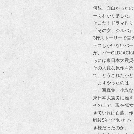
何故、面白かったの
ーくわかりました。
そこだ！ドラマ作り
「その女、ジルバ」
3行ストーリーで言
テスしかいないバー
が、バーOLDJA
らには東日本大震災
その大変な原作を読
で、どうされたかと
「まずやったのは、
ー、写真集、小説な
東日本大震災に難す
その上で、現在40
きていれば百歳。作
戦後5年で開いたバ
き様だったのか。