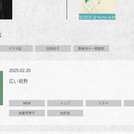
事
ドラマ誌
吉田紀子
聖林寺十一面観音
2025.02.20
広い視野
WDR
トップ
ドラマ
弥重早季子
自民党