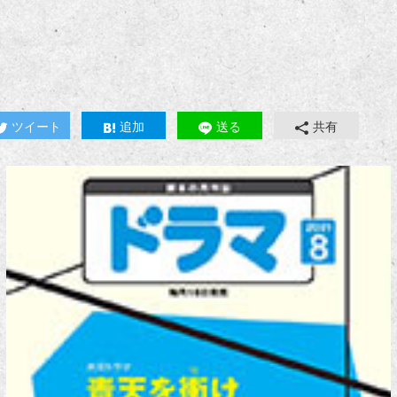
ツイート
追加
送る
共有