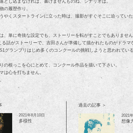
落とし込まなければ、書けませんものね、シナリオは。
物の履歴作り。
うやくスタートラインに立った時は、撮影がすぐそこに迫っていた
）
は、単に奇抜な設定でも、ストーリーを転がすことでもありません
える話がストーリーで、吉田さんが準備して描かれたものがドラマ
S1グランプリはじめ多くのコンクールの挑戦しようと思われてい
りの根っこを心にとめて、コンクール作品を描いて下さい。
マは心を打ちません。
。
事
過去の記事 ＞
2021年8月10日
2021
多様性
想像