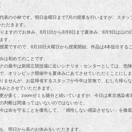
症
代表の小林です。明日金曜日まで7月の授業を行いますが、スタッ
いただきます。
なりますのでお休み、8月1日から8月8日まで夏休み、8月9日は山
ます。
回授業ですので、8月10日火曜日から授業開始、作品は4本提出する
みは初めてのことです。
クの最中は新国立競技場に近いシナリオ・センターとしては、危険
で、オリンピック開催中を夏休みにあてさせていただくことにしま
りませんが、お盆帰省するスタッフが今年は皆無で、むしろ帰らな
休みとさせていただきます。
更が多く、zoomゼミも随分と続いていますが、今日は東京感染者3
の判断は間違ってはいないのではないかと。
今は命を守ることを優先して、「感性しない感染させない」を徹底
も、明日から長のお休みをいただきます。