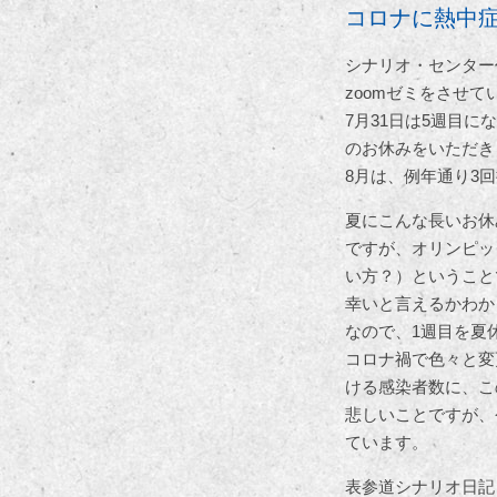
コロナに熱中
シナリオ・センター
zoomゼミをさせて
7月31日は5週目に
のお休みをいただき
8月は、例年通り3
夏にこんな長いお休
ですが、オリンピッ
い方？）ということ
幸いと言えるかわか
なので、1週目を夏
コロナ禍で色々と変
ける感染者数に、こ
悲しいことですが、
ています。
表参道シナリオ日記