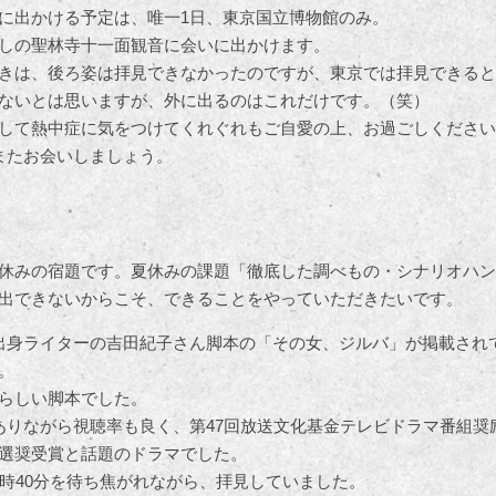
に出かける予定は、唯一1日、東京国立博物館のみ。
しの聖林寺十一面観音に会いに出かけます。
きは、後ろ姿は拝見できなかったのですが、東京では拝見できると
ないとは思いますが、外に出るのはこれだけです。（笑）
して熱中症に気をつけてくれぐれもご自愛の上、お過ごしください
またお会いしましょう。
休みの宿題です。夏休みの課題「徹底した調べもの・シナリオハン
出できないからこそ、できることをやっていただきたいです。
出身ライターの吉田紀子さん脚本の「その女、ジルバ」が掲載され
。
らしい脚本でした。
ありながら視聴率も良く、第47回放送文化基金テレビドラマ番組奨
選奨受賞と話題のドラマでした。
1時40分を待ち焦がれながら、拝見していました。