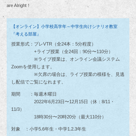
are Alright！
【オンライン】小学校高学年～中学生向けシナリオ教室
『考える部屋』
授業形式：プレVTR（全24本：5分程度）
+ライブ授業（全24回：90分〜110分）
※ライブ授業は、オンライン会議システム
Zoomを使用します。
※欠席の場合は、ライブ授業の模様を、見逃
し配信でご覧になれます。
期間 ：毎週木曜日
2022年6月23日〜12月15日（休：8/11・
11/3）
18時30分〜20時20分（最大110分）
対象 ：小学5.6年生・中学1.2.3年生