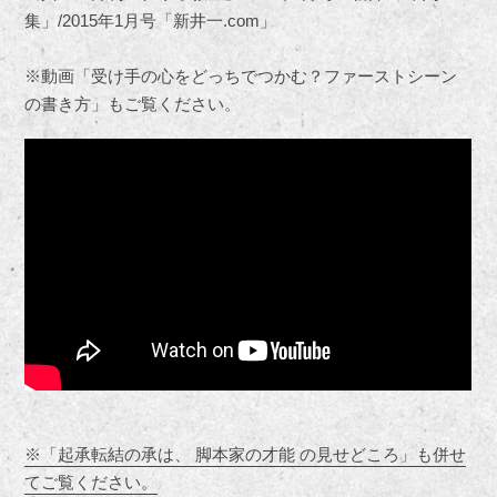
集」/2015年1月号「新井一.com」
※動画「受け手の心をどっちでつかむ？ファーストシーン
の書き方」もご覧ください。
※「起承転結の承は、 脚本家の才能 の見せどころ」も併せ
てご覧ください。