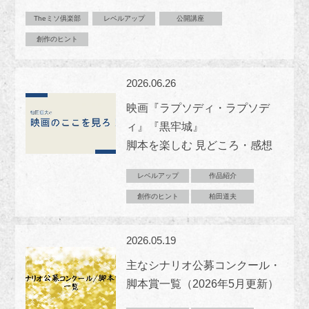
Theミソ俱楽部
レベルアップ
公開講座
創作のヒント
2026.06.26
映画『ラプソディ・ラプソデ
ィ』『黒牢城』
脚本を楽しむ 見どころ・感想
レベルアップ
作品紹介
創作のヒント
柏田道夫
2026.05.19
主なシナリオ公募コンクール・
脚本賞一覧（2026年5月更新）