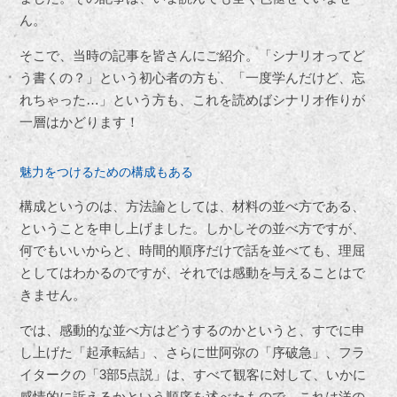
ん。
そこで、当時の記事を皆さんにご紹介。「シナリオってど
う書くの？」という初心者の方も、「一度学んだけど、忘
れちゃった…」という方も、これを読めばシナリオ作りが
一層はかどります！
魅力をつけるための構成もある
構成というのは、方法論としては、材料の並べ方である、
ということを申し上げました。しかしその並べ方ですが、
何でもいいからと、時間的順序だけで話を並べても、理屈
としてはわかるのですが、それでは感動を与えることはで
きません。
では、感動的な並べ方はどうするのかというと、すでに申
し上げた「起承転結」、さらに世阿弥の「序破急」、フラ
イタークの「3部5点説」は、すべて観客に対して、いかに
感情的に訴えるかという順序を述べたもので、これは洋の