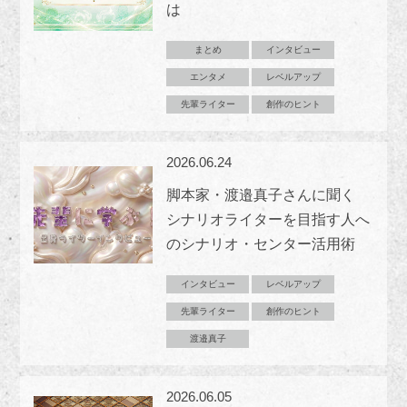
は
まとめ
インタビュー
エンタメ
レベルアップ
先輩ライター
創作のヒント
2026.06.24
脚本家・渡邉真子さんに聞く
シナリオライターを目指す人へ
のシナリオ・センター活用術
インタビュー
レベルアップ
先輩ライター
創作のヒント
渡邉真子
2026.06.05