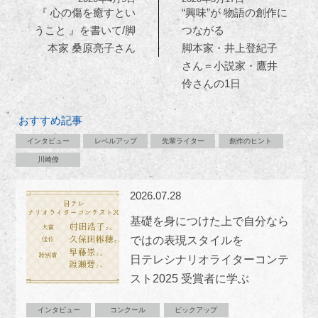
『 心の傷を癒すとい
“興味”が 物語の創作に
うこと 』を書いて/脚
つながる
本家 桑原亮子さん
脚本家・井上登紀子
さん＝小説家・鷹井
伶さんの1日
おすすめ記事
インタビュー
レベルアップ
先輩ライター
創作のヒント
川崎僚
2026.07.28
基礎を身につけた上で自分なら
ではの表現スタイルを
日テレシナリオライターコンテ
スト2025 受賞者に学ぶ
インタビュー
コンクール
ピックアップ