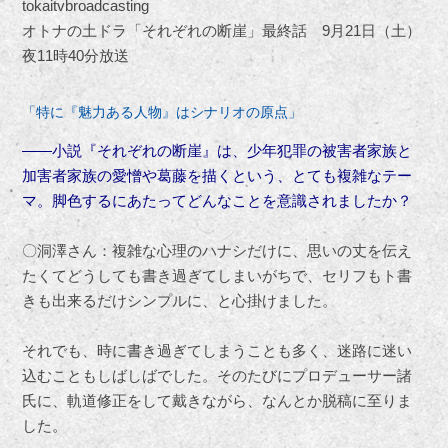
tokaitvbroadcasting
オトナの土ドラ「それぞれの断崖」最終話 9月21日（土）
夜11時40分放送
「特に『魅力ある人物』はシナリオの原点」
――小説『それぞれの断崖』は、少年犯罪の被害者家族と
加害者家族の愛憎や葛藤を描くという、とても複雑なテー
マ。脚色するにあたってどんなことを意識されましたか？
〇洞澤さん：複雑な心理のハナシだけに、思いの丈を伝え
たくてどうしても書き過ぎてしまいがちで、セリフもト書
きも出来るだけシンプルに、と心掛けました。
それでも、時に書き過ぎてしまうことも多く、迷路に迷い
込むこともしばしばでした。そのたびにプロデューサー諸
氏に、軌道修正をして戴きながら、なんとか脱稿に至りま
した。