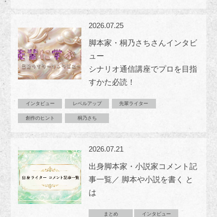
2026.07.25
脚本家・桐乃さちさんインタビ
ュー
シナリオ通信講座でプロを目指
すかた必読！
インタビュー
レベルアップ
先輩ライター
創作のヒント
桐乃さち
2026.07.21
出身脚本家・小説家コメント記
事一覧／ 脚本や小説を書く と
は
まとめ
インタビュー