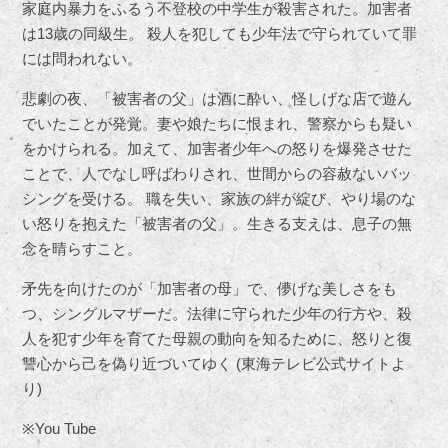
家庭内暴力をふるう不登校の中学生が殺害された。加害者
は13歳の同級生。 殺人を犯しても少年法で守られていて罪
には問われない。
悲劇の夜、「被害者の父」は酒に酔い、怪しげな店で遊ん
でいたことが発覚。妻や娘たちに恨まれ、警察からも疑い
をかけられる。加えて、加害者少年への怒りを爆発させた
ことで、人でなし呼ばわりされ、世間からの容赦ないバッ
シングを受ける。 職を失い、家族の絆が綻び、やり場のな
い怒りを抱えた「被害者の父」。生きる支えは、息子の無
念を晴らすこと。
矛先を向けたのが「加害者の母」で、儚げな美しさをも
つ、シングルマザーだ。法律に守られた少年の行方や、殺
人を犯す少年を育てた母親の動向を知るために、怒りと復
讐心から己を偽り近づいてゆく (東海テレビ公式サイトよ
り)
※You Tube