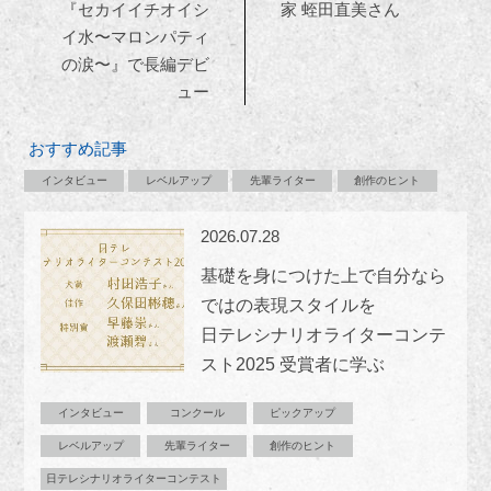
『セカイイチオイシ
家 蛭田直美さん
イ水〜マロンパティ
の涙〜』で長編デビ
ュー
おすすめ記事
インタビュー
レベルアップ
先輩ライター
創作のヒント
2026.07.28
基礎を身につけた上で自分なら
ではの表現スタイルを
日テレシナリオライターコンテ
スト2025 受賞者に学ぶ
インタビュー
コンクール
ピックアップ
レベルアップ
先輩ライター
創作のヒント
日テレシナリオライターコンテスト