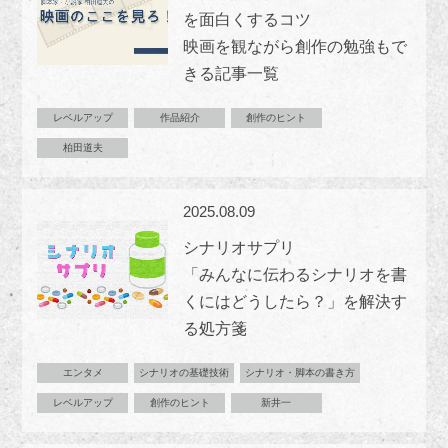
を面白くするコツ
映画を観ながら創作の勉強もで
きる記事一覧
レベルアップ
作品紹介
創作のヒント
柏田道夫
2025.08.09
シナリオサプリ
「みんなに伝わるシナリオを書
くにはどうしたら？」を解決す
る処方箋
エンタメ
シナリオの基礎技術
シナリオ・脚本の書き方
レベルアップ
創作のヒント
新井一