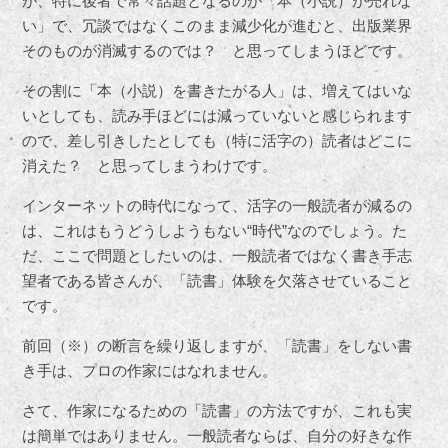
が、特に後者で常々話題となるのが「本（小説）が売れな
い」で、冗談ではなくこのまま減少化が進むと、出版業界
そのものが消滅するのでは？ と思ってしまうほどです。
その割に「本（小説）を書きたがる人」は、増えてはいな
いとしても、読み手ほどには減っていないと感じられます
ので、差し引きしたとしても（特に活字の）読者はどこに
消えた？ と思ってしまうわけです。
インターネットの時代になって、活字の一般読者が減るの
は、これはもうどうしようもない“時代”なのでしょう。た
だ、ここで問題としたいのは、一般読者ではなく書き手志
望者である皆さんが、「読書」体験を欠落させていること
です。
前回（※）の断言を繰り返しますが、「読書」をしない書
き手は、プロの作家にはなれません。
さて、作家になるための「読書」の方法ですが、これも実
は簡単ではありません。一般読者ならば、自分の好きな作