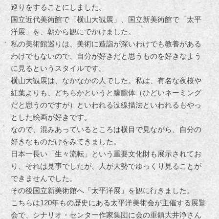
巡りをすることにしました。
国立近代美術館で「横山大観展」、国立新美術館で「太平
洋展」を、朝から観にでかけました。
私の美術館巡りは、美術に造詣が深いわけでも教養がある
わけでもないので、自分が好きだと思うものを好きなよう
に見るというスタイルです。
横山大観展は、なかなかの人でした。私は、有名な夜桜や
紅葉よりも、どちらかというと朦朧体（ひどいネーミング
だと思うのですが）といわれる没線描法といわれるもやっ
とした絵画が好きです。
なので、混みあっているところは横目で見ながら、自分の
好きなものだけをみてきました。
日本一長い「生々流転」という重要文化財も展示されてお
り、それは見事でしたが、人が大勢でゆっくり見ることが
できませんでした。
その後国立新美術館へ「太平洋展」を観に行きました。
こちらは120年もの歴史にある太平洋美術会が主催する展覧
会で、シナリオ・センター作家集団に会の重鎮大井浄さん