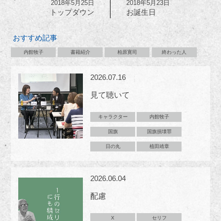
2018年5月25日
2018年5月23日
トップダウン
お誕生日
おすすめ記事
内館牧子
書籍紹介
柏原寛司
終わった人
2026.07.16
見て聴いて
キャラクター
内館牧子
国旗
国旗損壊罪
日の丸
植田靖章
2026.06.04
配慮
X
セリフ