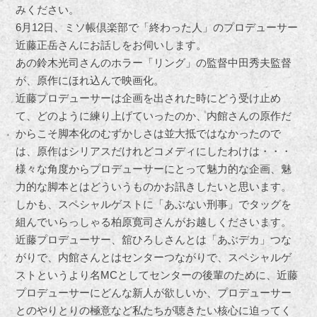
みください。
6月12日、ミソ帳倶楽部で「終わった人」のプロデューサー
近藤正岳さんにお話しをお伺いします。
あの鈴木光司さんのホラー「リング」の監督中田秀夫監督
が、原作にほれ込んで映画化。
近藤プロデューサーは企画を出された時にどう受け止め
て、どのように練り上げていったのか、内館さんの原作だ
からこそ脚本化のむずかしさは並大抵ではなかったので
は、原作はシリアスだけれどコメディにしたわけは・・・
様々な角度からプロデューサーにとって魅力的な企画、魅
力的な脚本とはどういうものかお訊きしたいと思います。
しかも、スペシャルゲストに「あぶない刑事」でタッグを
組んでいらっしゃる柏原寛司さんがお越しくださいます。
近藤プロデューサー、舘ひろしさんとは「あぶデカ」つな
がりで、内館さんとはセンターつながりで、スペシャルゲ
ストというより名MCとしてセンターの後輩のために、近藤
プロデューサーにどんな新人が欲しいか、プロデューサー
とのやりとりの極意など私たちが聴きたい核心に迫ってく