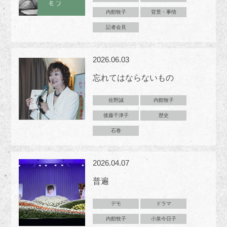
内館牧子
背景・事情
記者会見
2026.06.03
忘れてはならないもの
佐野誠
内館牧子
後藤千津子
歴史
石巻
2026.04.07
普遍
デモ
ドラマ
内館牧子
小泉今日子