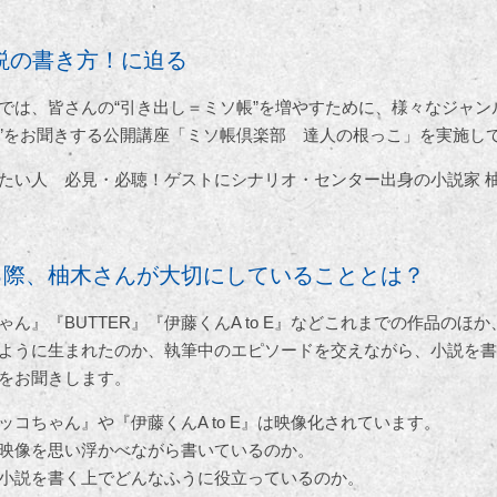
説の書き方！に迫る
では、皆さんの“引き出し＝ミソ帳”を増やすために、様々なジャン
”をお聞きする公開講座「ミソ帳倶楽部 達人の根っこ」を実施し
たい人 必見・必聴！ゲストにシナリオ・センター出身の小説家 
る際、柚木さんが大切にしていることとは？
ん』『BUTTER』『伊藤くんA to E』などこれまでの作品のほ
ように生まれたのか、執筆中のエピソードを交えながら、小説を書
をお聞きします。
コちゃん』や『伊藤くんA to E』は映像化されています。
映像を思い浮かべながら書いているのか。
小説を書く上でどんなふうに役立っているのか。