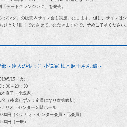
新刊『デートクレンジング』を発売。
ンジング』の販売＆サイン会も実施いたします。但し、サインはシ
おひとり1冊までとさせていただきますので、予めご了承ください
楽部～達人の根っこ 小説家 柚木麻子さん 編～
018/5/15（火）
9：00～20：30
柚木麻子（小説家）
80名（残席わずか：定員になり次第締切）
シナリオ・センター３階ホール
2,000円（シナリオ・センター会員・元会員）
2,500円（一般）