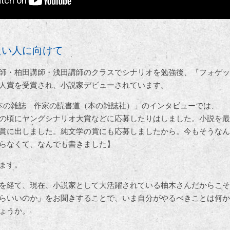
たい人に向けて
師・柏田講師・浅田講師のクラスでシナリオを勉強後、『フォゲッ
人賞を受賞され、小説家デビューされています。
B本の雑誌 作家の読書道（本の雑誌社）」のインタビューでは、
の頃にヤングシナリオ大賞などに応募したりはしました。小説を最
賞に出しました。純文学の賞にも応募しましたから。今もそうなん
らなくて、なんでも書きました】
ます。
を経て、現在、小説家として大活躍されている柚木さんだからこそ
らいいのか」をお聞きすることで、いま自分がやるべきことは何か
ょうか。