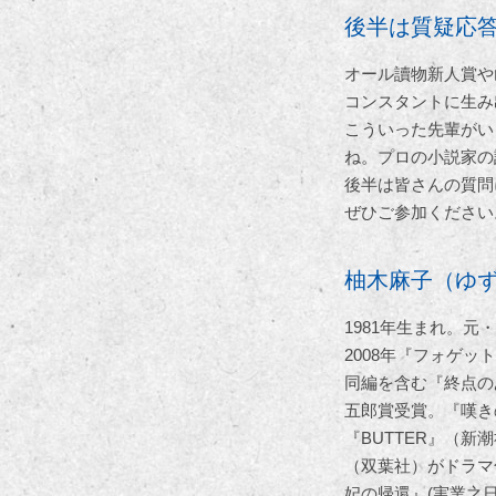
後半は質疑応
オール讀物新人賞や
コンスタントに生み
こういった先輩がい
ね。プロの小説家の
後半は皆さんの質問
ぜひご参加ください
柚木麻子（ゆ
1981年生まれ。元
2008年『フォゲ
同編を含む『終点の
五郎賞受賞。『嘆き
『BUTTER』（新
（双葉社）がドラマ化
妃の帰還』(実業之