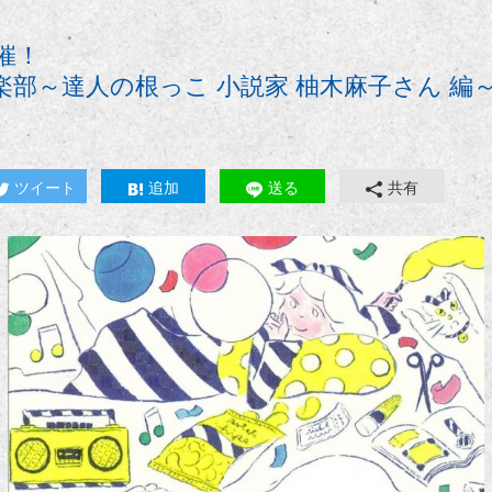
開催！
倶楽部～達人の根っこ 小説家 柚木麻子さん 編
ツイート
追加
送る
共有