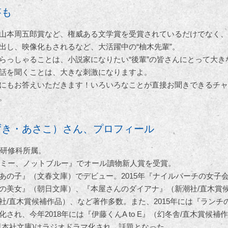
答も
山本周五郎賞など、権威ある文学賞を受賞されているだけでなく、
出し、映像化もされるなど、大活躍中の“柚木先輩”。
らっしゃることは、小説家になりたい“後輩”の皆さんにとって大き
話を聞くことは、大きな刺激になりますよ。
にもお答えいただきます！いろいろなことが直接お聞きできるチャ
。
ずき・あさこ）さん、プロフィール
・研修科所属。
ットミー、ノットブルー』でオール讀物新人賞を受賞。
あの子』（文春文庫）でデビュー。2015年『ナイルパーチの女子会
の美女』（朝日文庫）、『本屋さんのダイアナ』（新潮社/直木賞
潮社/直木賞候補作品）、など著作多数。また、2015年には『ラン
され、今年2018年には『伊藤くんA to E』（幻冬舎/直木賞候
日本社文庫)はラジオドラマ化され、話題となった。