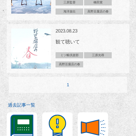
三原監督
橋田賞
海洋放出
高野豆腐店の春
2023.08.23
観て聴いて
ミソ帳倶楽部
三原光尋
高野豆腐店の春
1
過去記事一覧