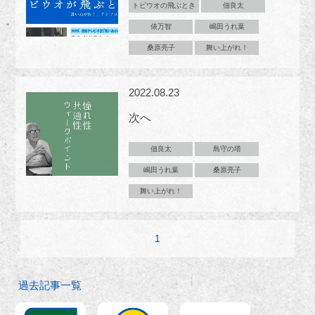
トビウオの飛ぶとき
佃良太
俵万智
嶋田うれ葉
桑原亮子
舞い上がれ！
2022.08.23
次へ
佃良太
島守の塔
嶋田うれ葉
桑原亮子
舞い上がれ！
1
過去記事一覧