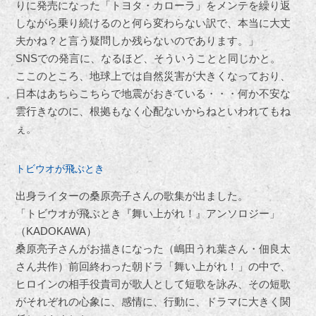
りに発売になった「トヨタ・カローラ」をメンテを繰り返
しながら乗り続けるのと何ら変わらない訳で、本当に大丈
夫かね？と言う疑問しか残らないのであります。」
SNSでの発言に、なるほど、そういうことと同じかと。
ここのところ、地球上では自然災害が大きくなっており、
日本はあちらこちらで地震がおきている・・・何か不安な
雲行きなのに、根拠もなく心配ないからねといわれてもね
ぇ。
トビウオが飛ぶとき
出身ライターの桑原亮子さんの歌集が出ました。
「トビウオが飛ぶとき『舞い上がれ！』アンソロジー」
（KADOKAWA）
桑原亮子さんがお描きになった（嶋田うれ葉さん・佃良太
さん共作）前回終わった朝ドラ「舞い上がれ！」の中で、
ヒロインの相手役貴司が歌人として短歌を詠み、その短歌
がそれぞれの心象に、感情に、行動に、ドラマに大きく関