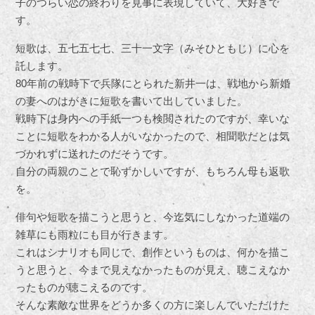
子のつらい恋の終わりを見事に表現していて、大好きで
す。
短歌は、五七五七七、三十一文字（みそひともじ）に心を
託します。
80年前の戦時下で兵隊にとられた新井一は、戦地から新婚
の妻へのはがきに短歌を書いて出していました。
戦時下は身内への手紙一つも検閲されたのですが、幸いな
ことに短歌をわかる人がいなかったので、相聞歌だとは気
づかれずに送れたのだそうです。
自分の両親のことで恥ずかしいですが、もちろん母も返歌
を。
俳句や短歌を描こうと思うと、今迄気にしなかった道端の
雑草にも雨粒にも目が行きます。
これはシナリオも同じで、創作というものは、何かを描こ
うと思うと、今まで見えなかったものが見え、聴こえなか
ったものが聴こえるのです。
そんな素敵な世界をどうか多くの方に楽しんでいただけた