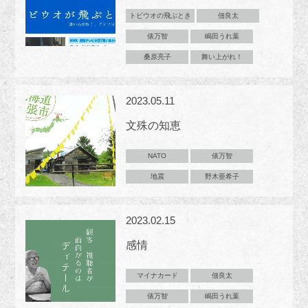
トビウオの飛ぶとき
佃良太
俵万智
嶋田うれ葉
桑原亮子
舞い上がれ！
2023.05.11
文殊の知恵
NATO
俵万智
地震
野木亜希子
2023.02.15
感情
マイナカード
佃良太
俵万智
嶋田うれ葉