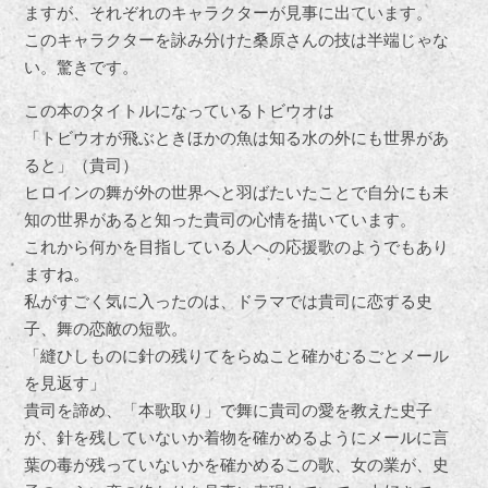
ますが、それぞれのキャラクターが見事に出ています。
このキャラクターを詠み分けた桑原さんの技は半端じゃな
い。驚きです。
この本のタイトルになっているトビウオは
「トビウオが飛ぶときほかの魚は知る水の外にも世界があ
ると」（貴司）
ヒロインの舞が外の世界へと羽ばたいたことで自分にも未
知の世界があると知った貴司の心情を描いています。
これから何かを目指している人への応援歌のようでもあり
ますね。
私がすごく気に入ったのは、ドラマでは貴司に恋する史
子、舞の恋敵の短歌。
「縫ひしものに針の残りてをらぬこと確かむるごとメール
を見返す」
貴司を諦め、「本歌取り」で舞に貴司の愛を教えた史子
が、針を残していないか着物を確かめるようにメールに言
葉の毒が残っていないかを確かめるこの歌、女の業が、史