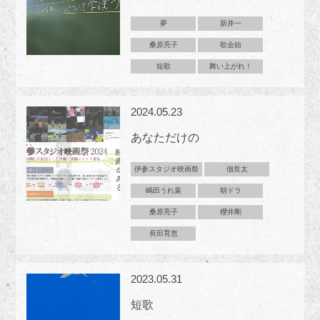
夢
新井一
桑原亮子
歌会始
短歌
舞い上がれ！
2024.05.23
あなただけの
伊参スタジオ映画祭
佃良太
嶋田うれ葉
朝ドラ
桑原亮子
櫻井剛
長田育恵
2023.05.31
短歌