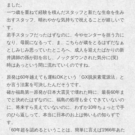
ました。
一つ歳を重ねて経験を積んだスタッフと新たな生命を生み
出すスタッフ、晴れやかな気持ちで祝えることが嬉しいで
す。
若手スタッフだったはずなのに、今やセンターを担う力に
なり、母親になるって、ま、こちらが歳をとるはずだなぁ
としみじみ思っていたところへ、成人を迎えたばかりの新
井講師の孫が顔を出し、ノックダウンされた気分に(笑)
時はあっという間に流れていくのですね。
原発は60年越えても運転OKという「GX脱炭素電源法」と
か言う法案を可決したんだそうです。
確か福島第一原発が日本大震災で壊れた時に、最長60年ま
でと決めたはずなのに、福島の処理も全くできていないの
に、将来すら見えていないのに、わずか10年ちょっとで手
のひら返しって、本当に日本のお上は怖いもの知らずで
す。
「60年超を認めるということは、簡単に言えば1966年あた