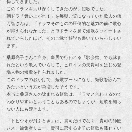
係してきました。
このドラマをより深くしてきたのが、短歌でした。
朝ドラ「舞い上がれ！」を毎朝ご覧になっていた歌人の俵
万智さんは、「ドラマそのものの圧倒的な魅力の前に歌心
が抑えられなかった」と毎ドラマを見て短歌をツイートさ
れていらしたほど。そのご縁で解説も書いていらっしゃい
ます。
桑原亮子さんご自身、皇居で行われる「歌会始」でも詠ま
れたという歌人でいらして、ヒロインの夫貴司をはじめ登
場人物の短歌を作られました。
このドラマのおかげで、短歌ブームになり、短歌を詠んで
みたいという方が急増したそうです。
本当に桑原さんの詠まれる短歌は、ドラマと合わせるので
わかりやすいということもあるのでしょうが、短歌を知ら
ない人にも響きます。
「トビウオが飛ぶとき」は、貴司だけでなく、貴司の師匠
八木、編集者リュー、貴司に恋する史子の短歌も載せてい