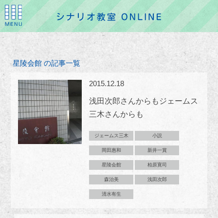
星陵会館 の記事一覧
2015.12.18
浅田次郎さんからもジェームス
三木さんからも
ジェームス三木
小説
岡田惠和
新井一賞
星陵会館
柏原寛司
森治美
浅田次郎
清水有生