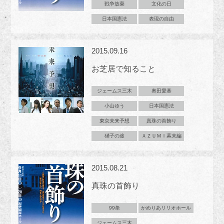
戦争放棄
文化の日
日本国憲法
表現の自由
2015.09.16
お芝居で知ること
ジェームス三木
奥田愛基
小山ゆう
日本国憲法
東京未来予想
真珠の首飾り
硝子の途
ＡＺＵＭＩ幕末編
2015.08.21
真珠の首飾り
99条
かめりあリリオホール
ジェームス三木