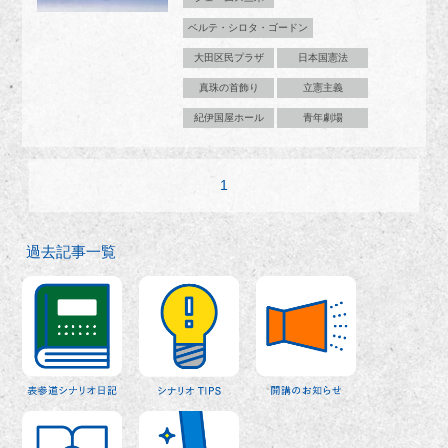
ベルテ・シロタ・ゴードン
大田区民プラザ
日本国憲法
真珠の首飾り
立憲主義
紀伊国屋ホール
青年劇場
1
過去記事一覧