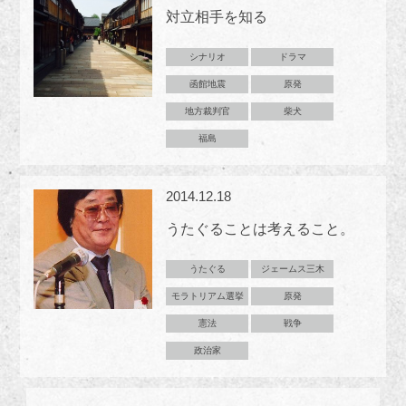
対立相手を知る
シナリオ
ドラマ
函館地震
原発
地方裁判官
柴犬
福島
2014.12.18
うたぐることは考えること。
うたぐる
ジェームス三木
モラトリアム選挙
原発
憲法
戦争
政治家