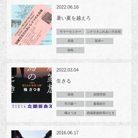
2022.06.16
暑い夏を越えろ
サマーセミナー
シナリオふれあい大合宿
原発
新井一
福島
2022.03.04
生きる
原発
岩間芳樹
市川森一
書籍紹介
橘さつき
絶縁家族終焉のとき
2016.06.17