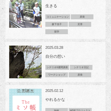
生きる
コミュニケーション
原発
森下佳子
災害
留学
2025.03.28
自分の想い
シナリオ8週間講座
シナリオ日記
ワークショップ
原発
2025.02.12
やれるかな
NHK
WDRプロジェクト