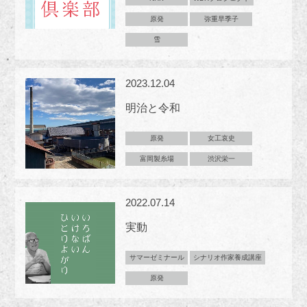
原発
弥重早季子
雪
2023.12.04
明治と令和
原発
女工哀史
富岡製糸場
渋沢栄一
2022.07.14
実動
サマーゼミナール
シナリオ作家養成講座
原発