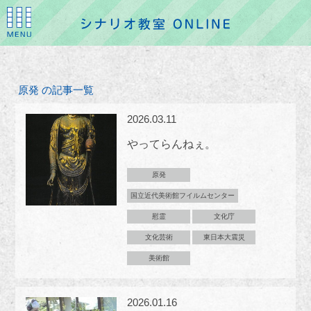
原発 の記事一覧
2026.03.11
やってらんねぇ。
原発
国立近代美術館フイルムセンター
慰霊
文化庁
文化芸術
東日本大震災
美術館
2026.01.16