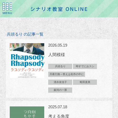
兵頭るり の記事一覧
2026.05.19
人間模様
兵頭るり
時すでにおスシ
月夜行路～答えは名作の中に
清水友佳子
蛭田直美
銀河の一票
2025.07.18
考える角度