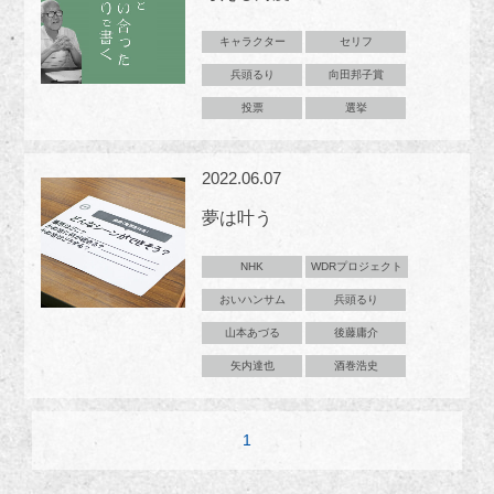
キャラクター
セリフ
兵頭るり
向田邦子賞
投票
選挙
2022.06.07
夢は叶う
NHK
WDRプロジェクト
おいハンサム
兵頭るり
山本あづる
後藤庸介
矢内達也
酒巻浩史
1